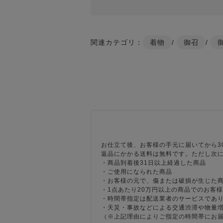
関連カテゴリ：
着物
/
御召
/
お仕立て後、お客様の手元に届いてから3
返品にかかる送料は無料です。ただし次
・商品到着後31日以上経過した商品
・ご使用になられた商品
・お客様の元で、傷または破損が生じた
・1点あたり20万円以上の商品でのお客
・時間帯指定は配送業者のサービスであ
・天災・事故などによる交通渋滞や物量
（※上記理由によりご指定の時間帯にお