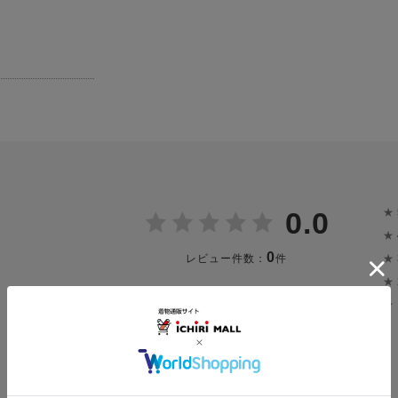
★
0.0
★
0
★
レビュー件数：
件
★
★
投稿画像はありません。