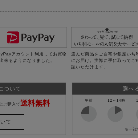
ayPayアカウント利用してお買物
選んだ商品をご自宅や銀座いち
出来るようになりました。
にお届け。実際に手に取ってご
認いただけます。
について
選べ
午前
12～14時
送料無料
上ご購入で
ついて
※一部