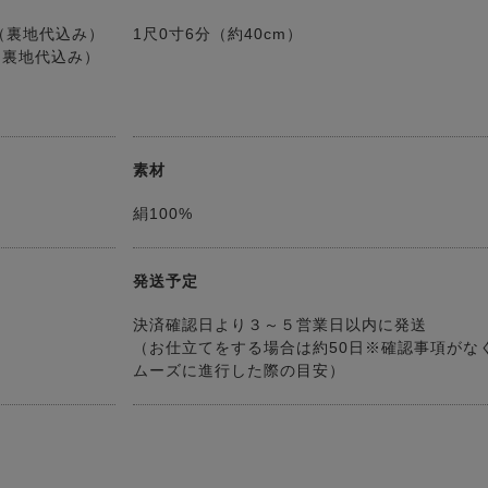
円（裏地代込み）
1尺0寸6分（約40cm）
円（裏地代込み）
素材
絹100%
発送予定
決済確認日より３～５営業日以内に発送
（お仕立てをする場合は約50日※確認事項がな
ムーズに進行した際の目安）