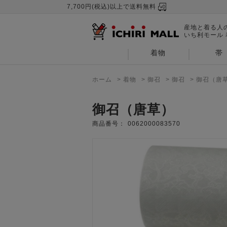
7,700円(税込)以上で送料無料
産地と着る人
いち利モール
着物
帯
ホーム
>
着物
>
御召
>
御召
>
御召（唐
御召（唐草）
商品番号：
0062000083570