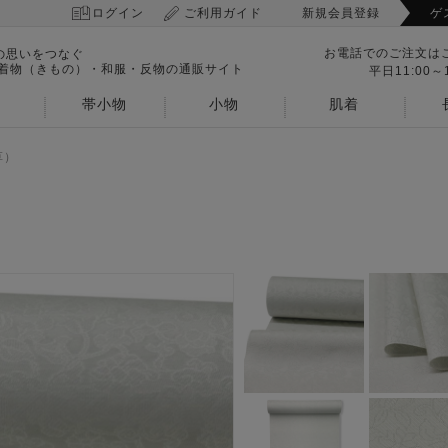
ログイン
ご利用ガイド
新規会員登録
ゲ
お電話でのご注文は
の思いをつなぐ
 着物（きもの）・和服・反物の通販サイト
平日11:00～1
帯小物
小物
肌着
草）