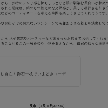
とから、独特のシャリ感を持ちしっとりと肌に馴染む風合いが特徴
とされる絹織物。絹のもつ控えめな光沢感が、美しく柄行きを引き
織などのコーディネートを考える時間も楽しくさせてくれそうです
事やお出かけの何気ないワンシーンでも趣あふれる着姿を演出して
ンから 入卒業式やパーティーなど改まったお席までお供してくれま
く着こなせるこの一枚を帯や小物を変えながら、御召の様々な表情
回し自在！御召一枚でいまどきコーデ
反巾（1尺＝約38cm）