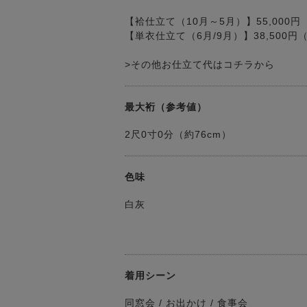
【袷仕立て（10月～5月）】55,000
【単衣仕立て（6月/9月）】38,500
>その他お仕立て代はコチラから
最大裄（参考値）
2尺0寸0分（約76cm）
色味
白灰
着用シーン
同窓会 / お出かけ / 食事会