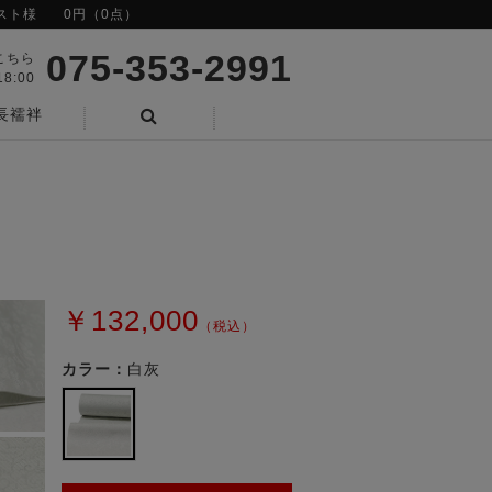
スト様
0円（0点）
075-353-2991
こちら
8:00
長襦袢
検索
￥132,000
（税込）
カラー：
白灰