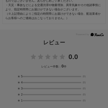
ものではございません。あらかじめご了承ください。
・天災・事故などによる交通渋滞や物量増加、異常気象やその他諸事情に
より、指定時間帯にお届けができない場合がございます。
（※上記理由によりご指定の時間帯にお届けができない場合、配送業者か
らお客様へのご連絡はおこなっておりません。）
レビュー
0.0
0
レビュー件数：
件
★
5
(0)
★
4
(0)
★
3
(0)
★
2
(0)
★
1
(0)