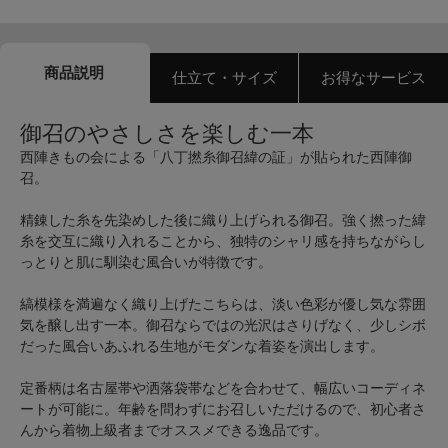
商品説明
仕立て・サイズ
お得なサービス
御召のやさしさを楽しむ一本
西陣きもの会による「八丁撚糸御召緯の証」が貼られた西陣御
召。
精錬した糸を先染めした後に織り上げられる御召。強く撚った緯
糸を交互に織り入れることから、独特のシャリ感を持ちながらし
っとりと肌に馴染む風合いが特徴です。
縞模様を満遍なく織り上げたこちらは、淡い色彩が優し気な雰囲
気を醸し出す一本。御召ならではの光沢はさりげなく、少しシボ
だった風合いあふれる生地がモダンな着姿を演出します。
定番柄は名古屋帯や洒落袋帯などを合わせて、幅広いコーディネ
ートが可能に。年齢を問わずにお召しいただけるので、初心者さ
んから着物上級者までオススメできる逸品です。