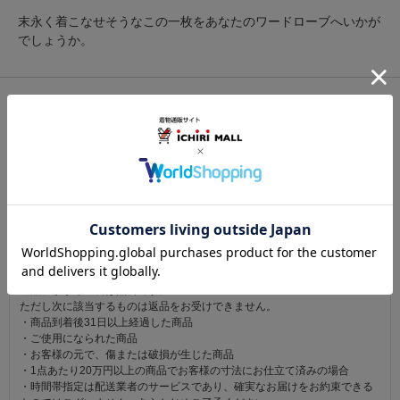
末永く着こなせそうなこの一枚をあなたのワードローブへいかが
でしょうか。
関連カテゴリ：
着物
/
御召
/
御召
この商品を見た人は
こちらの商品も見ています
注意事項
お仕立て後、お客様の手元に届いてから30日以内であれば返品可能です。
返品にかかる送料は無料です。
ただし次に該当するものは返品をお受けできません。
・商品到着後31日以上経過した商品
・ご使用になられた商品
・お客様の元で、傷または破損が生じた商品
・1点あたり20万円以上の商品でお客様の寸法にお仕立て済みの場合
・時間帯指定は配送業者のサービスであり、確実なお届けをお約束できる