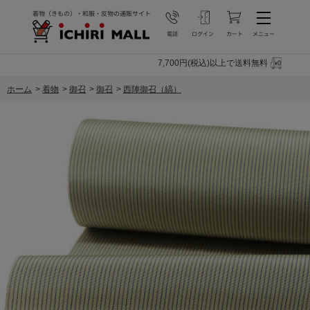
7,700円(税込)以上で送料無料
ホーム
>
着物
>
御召
>
御召
>
西陣御召（縞）