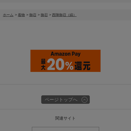
ホーム
>
着物
>
御召
>
御召
>
西陣御召（縞）
ページトップへ
関連サイト