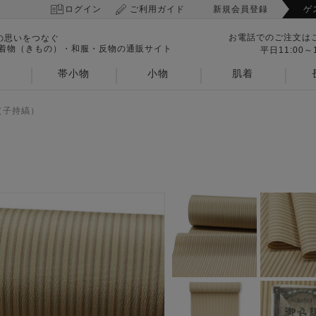
ログイン
ご利用ガイド
新規会員登録
ゲ
お電話でのご注文は
の思いをつなぐ
 着物（きもの）・和服・反物の通販サイト
平日11:00～1
帯小物
小物
肌着
（子持縞）