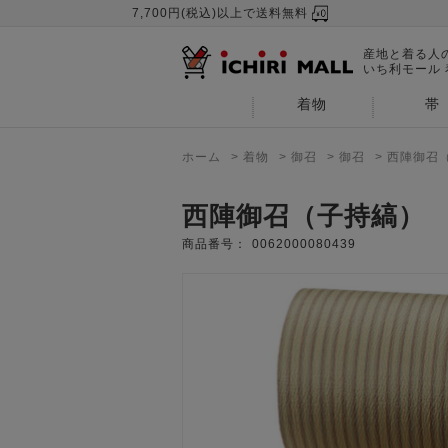
7,700円(税込)以上で送料無料
産地と着る人
いち利モール
着物
帯
ホーム
>
着物
>
御召
>
御召
>
西陣御召
西陣御召（子持縞）
商品番号：
0062000080439