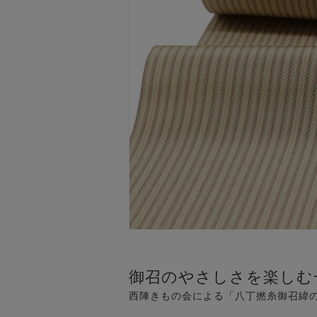
御召のやさしさを楽しむ
西陣きもの会による「八丁撚糸御召緯