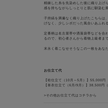
精錬した糸を先染めした後に織り上げ
感を持ちながらしっとりと肌に馴染む
子持縞を満遍なく織り上げたこちらは
げなく、少しシボだった風合いあふれ
定番柄は名古屋帯や洒落袋帯などを合
るので、初心者さんから着物上級者ま
末永く着こなせそうなこの一枚をあな
お仕立て代
【袷仕立て（10月～5月）】55,000
【単衣仕立て（6月/9月）】38,500
>その他お仕立て代はコチラから