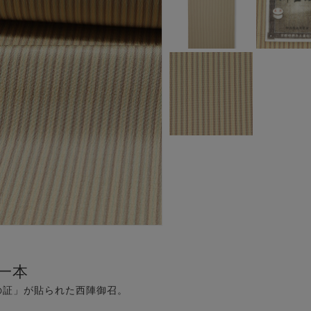
一本
の証」が貼られた西陣御召。