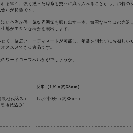
られる御召。強く撚った緯糸を交互に織り入れることから、独特の
風合いが特徴です。
、淡い色彩が優し気な雰囲気を醸し出す一本。御召ならではの光沢
る生地がモダンな着姿を演出します。
わせて、幅広いコーディネートが可能に。年齢を問わずにお召しい
でオススメできる逸品です。
たのワードローブへいかがでしょうか。
反巾（1尺＝約38cm）
円（裏地代込み）
1尺0寸0分（約38cm）
円（裏地代込み）