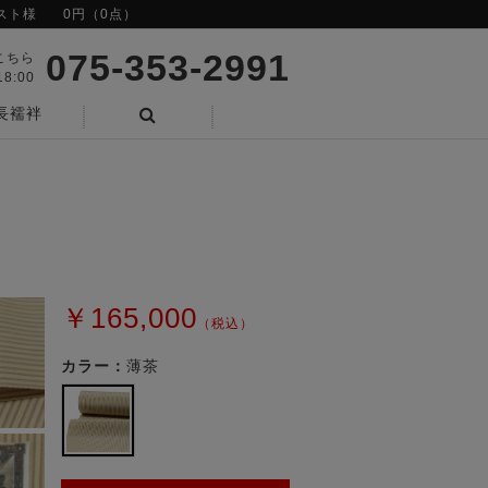
スト様
0円（0点）
075-353-2991
こちら
8:00
長襦袢
検索
￥165,000
（税込）
カラー：
薄茶