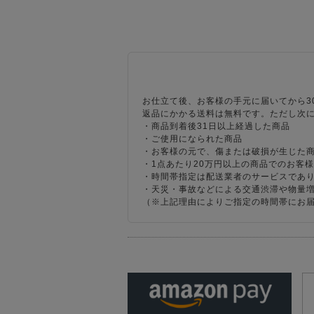
お仕立て後、お客様の手元に届いてから3
返品にかかる送料は無料です。ただし次
・商品到着後31日以上経過した商品
・ご使用になられた商品
・お客様の元で、傷または破損が生じた
・1点あたり20万円以上の商品でのお客
・時間帯指定は配送業者のサービスであ
・天災・事故などによる交通渋滞や物量
（※上記理由によりご指定の時間帯にお