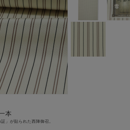
一本
の証」が貼られた西陣御召。