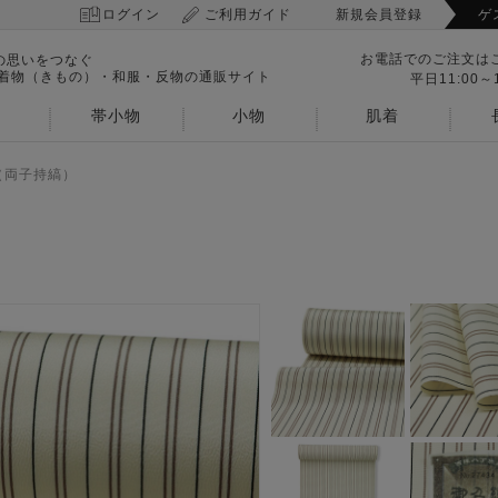
ログイン
ご利用ガイド
新規会員登録
ゲ
お電話でのご注文は
の思いをつなぐ
 着物（きもの）・和服・反物の通販サイト
平日11:00～1
帯小物
小物
肌着
（両子持縞）
）