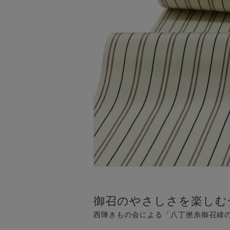
御召のやさしさを楽しむ
西陣きもの会による「八丁撚糸御召緯