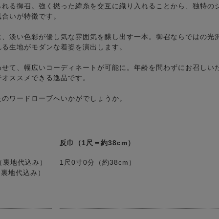
られる御召。強く撚った緯糸を交互に織り入れることから、独特の
風合いが特徴です。
は、淡い色彩が優し気な雰囲気を醸し出す一本。御召ならではの光
れる生地がモダンな着姿を演出します。
わせて、幅広いコーディネートが可能に。年齢を問わずにお召しい
でオススメできる逸品です。
たのワードローブへいかがでしょうか。
反巾（1尺＝約38cm）
円（裏地代込み）
1尺0寸0分（約38cm）
円（裏地代込み）