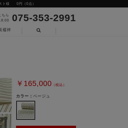
スト様
0円（0点）
075-353-2991
こちら
8:00
長襦袢
検索
￥165,000
（税込）
カラー：
ベージュ