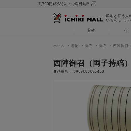
7,700円(税込)以上で送料無料
産地と着る人
いち利モール
着物
帯
ホーム
>
着物
>
御召
>
御召
>
西陣御召
西陣御召（両子持縞
商品番号：
0062000080438