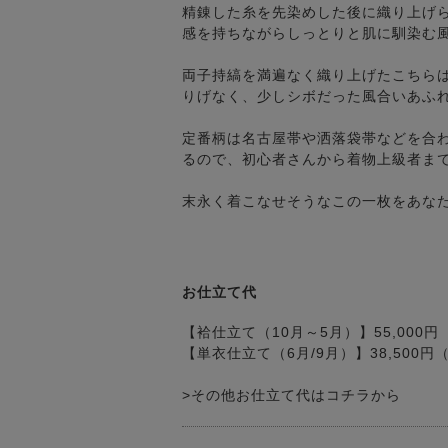
精錬した糸を先染めした後に織り上げ
感を持ちながらしっとりと肌に馴染む
両子持縞を満遍なく織り上げたこちら
りげなく、少しシボだった風合いあふ
定番柄は名古屋帯や洒落袋帯などを合
るので、初心者さんから着物上級者ま
末永く着こなせそうなこの一枚をあな
お仕立て代
【袷仕立て（10月～5月）】55,000
【単衣仕立て（6月/9月）】38,500
>その他お仕立て代はコチラから