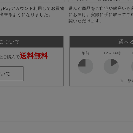
ayPayアカウント利用してお買物
選んだ商品をご自宅や銀座いち
出来るようになりました。
にお届け。実際に手に取ってご
認いただけます。
について
選べ
午前
12～14時
送料無料
上ご購入で
ついて
※一部