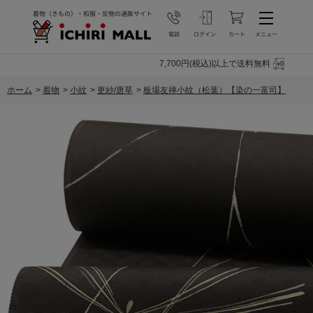
7,700円(税込)以上で送料無料
ホーム
>
着物
>
小紋
>
更紗/唐草
>
板場友禅小紋（松葉）【染の一富司】