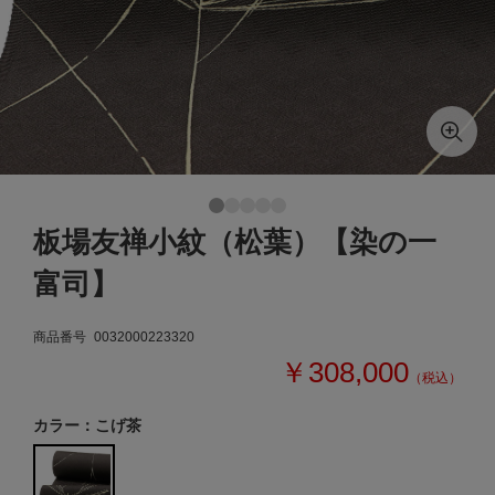
板場友禅小紋（松葉）【染の一
富司】
商品番号
0032000223320
￥308,000
（税込）
カラー：こげ茶