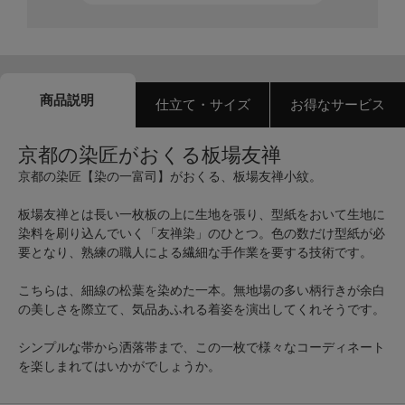
商品説明
仕立て・サイズ
お得なサービス
京都の染匠がおくる板場友禅
京都の染匠【染の一富司】がおくる、板場友禅小紋。
板場友禅とは長い一枚板の上に生地を張り、型紙をおいて生地に
染料を刷り込んでいく「友禅染」のひとつ。色の数だけ型紙が必
要となり、熟練の職人による繊細な手作業を要する技術です。
こちらは、細線の松葉を染めた一本。無地場の多い柄行きが余白
の美しさを際立て、気品あふれる着姿を演出してくれそうです。
シンプルな帯から洒落帯まで、この一枚で様々なコーディネート
を楽しまれてはいかがでしょうか。