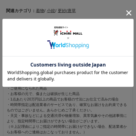
関連カテゴリ：
着物
/
小紋
/
更紗/唐草
この商品を見た人は
こちらの商品も見ています
注意事項
お仕立て後、お客様の手元に届いてから30日以内であれば返品可能です。
返品にかかる送料は無料です。
ただし次に該当するものは返品をお受けできません。
・商品到着後31日以上経過した商品
・ご使用になられた商品
・お客様の元で、傷または破損が生じた商品
・1点あたり20万円以上の商品でお客様の寸法にお仕立て済みの場合
・時間帯指定は配送業者のサービスであり、確実なお届けをお約束できる
ものではございません。あらかじめご了承ください。
・天災・事故などによる交通渋滞や物量増加、異常気象やその他諸事情に
より、指定時間帯にお届けができない場合がございます。
（※上記理由によりご指定の時間帯にお届けができない場合、配送業者か
らお客様へのご連絡はおこなっておりません。）