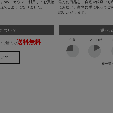
ayPayアカウント利用してお買物
選んだ商品をご自宅や銀座いち
出来るようになりました。
にお届け。実際に手に取ってご
認いただけます。
について
選べ
午前
12～14時
送料無料
上ご購入で
ついて
※一部