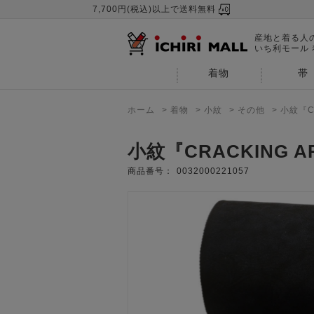
7,700円(税込)以上で送料無料
産地と着る人
いち利モール
着物
帯
ホーム
>
着物
>
小紋
>
その他
>
小紋『C
小紋『CRACKING A
商品番号：
0032000221057