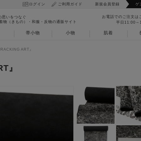
ログイン
ご利用ガイド
新規会員登録
ゲ
お電話でのご注文は
の思いをつなぐ
 着物（きもの）・和服・反物の通販サイト
平日11:00～1
帯小物
小物
肌着
RACKING ART』
RT』