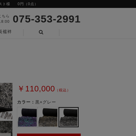
スト様
0円（0点）
075-353-2991
こちら
8:00
長襦袢
検索
￥110,000
（税込）
カラー：
黒×グレー