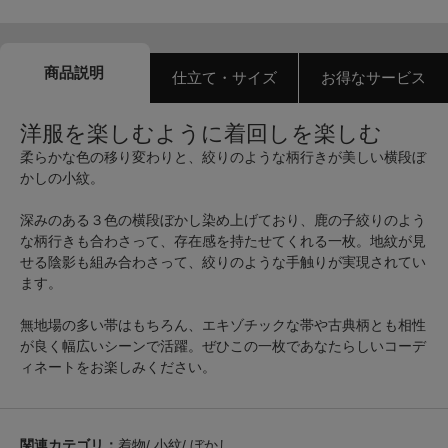
商品説明
仕立て・サイズ
お得なサービス
洋服を楽しむように着回しを楽しむ
柔らかな色の移り変わりと、絞りのような柄行きが美しい横段ぼ
かしの小紋。
深みのある３色の横段ぼかし染め上げており、鹿の子絞りのよう
な柄行きも合わさって、存在感を持たせてくれる一枚。地紋が見
せる陰影も組み合わさって、絞りのような手触りが実現されてい
ます。
無地場の多い帯はもちろん、エキゾチックな帯や古典柄とも相性
が良く幅広いシーンで活躍。ぜひこの一枚であなたらしいコーデ
ィネートをお楽しみください。
関連カテゴリ：
着物
/
小紋
/
ぼかし