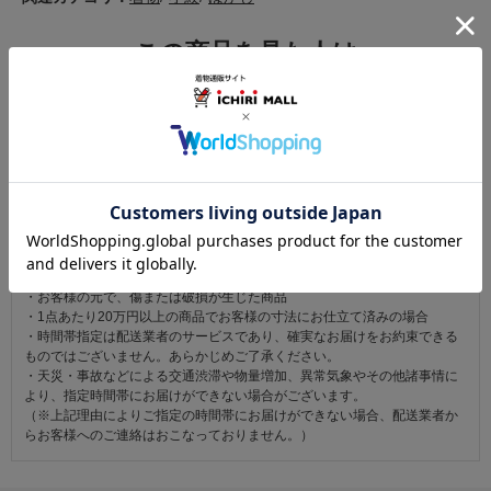
この商品を見た人は
こちらの商品も見ています
注意事項
お仕立て後、お客様の手元に届いてから30日以内であれば返品可能です。
返品にかかる送料は無料です。
ただし次に該当するものは返品をお受けできません。
・商品到着後31日以上経過した商品
・ご使用になられた商品
・お客様の元で、傷または破損が生じた商品
・1点あたり20万円以上の商品でお客様の寸法にお仕立て済みの場合
・時間帯指定は配送業者のサービスであり、確実なお届けをお約束できる
ものではございません。あらかじめご了承ください。
・天災・事故などによる交通渋滞や物量増加、異常気象やその他諸事情に
より、指定時間帯にお届けができない場合がございます。
（※上記理由によりご指定の時間帯にお届けができない場合、配送業者か
らお客様へのご連絡はおこなっておりません。）