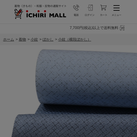
7,700円(税込)以上で送料無料
ホーム
>
着物
>
小紋
>
ぼかし
>
小紋（横段ぼかし）