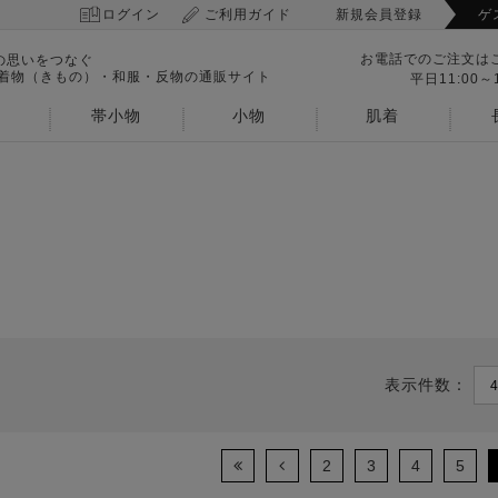
ログイン
ご利用ガイド
新規会員登録
ゲ
お電話でのご注文は
の思いをつなぐ
 着物（きもの）・和服・反物の通販サイト
平日11:00～1
帯小物
小物
肌着
表示件数：
2
3
4
5