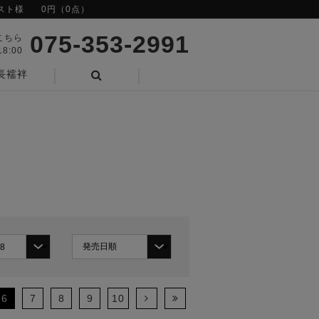
スト様
0円（0点）
075-353-2991
こちら
8:00
長襦袢
検索
6
7
8
9
10