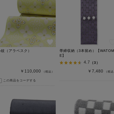
小紋（アラベスク）
帯締収納（3本留め）【WATO
E】
4.7
（
3
）
￥110,000
￥7,480
（税込）
（税込
この商品をコーデする