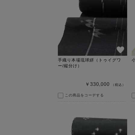
手織り本場琉球絣（トゥイグワ
ー/縦分け）
￥330,000
（税込）
この商品をコーデする