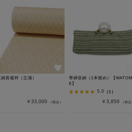
正絹長襦袢（立涌）
帯締収納（1本留め）【WATO
E】
5.0
（
1
）
￥33,000
￥3,850
（税込）
（税込