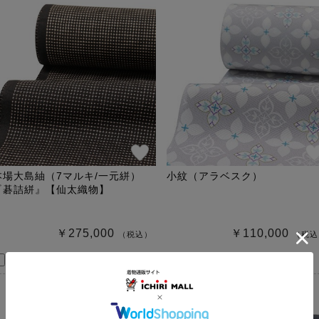
本場大島紬（7マルキ/一元絣）
小紋（アラベスク）
『碁詰絣』【仙太織物】
￥275,000
￥110,000
（税込）
（税込
この商品をコーデする
この商品をコーデする