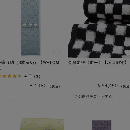
帯締収納（3本留め）【WATOM
久留米絣（市松）【坂田織物】
E】
4.7
（
3
）
￥7,480
￥54,450
（税込）
（税込
この商品をコーデする