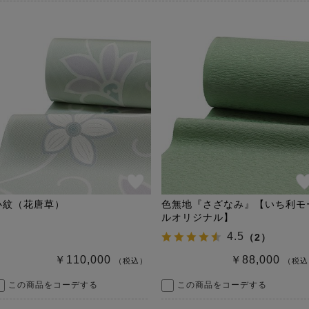
小紋（花唐草）
色無地『さざなみ』【いち利モ
ルオリジナル】
4.5
（
2
）
￥110,000
￥88,000
（税込）
（税込
この商品をコーデする
この商品をコーデする