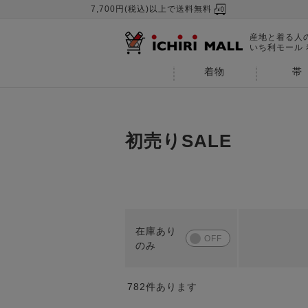
7,700円(税込)以上で送料無料
産地と着る人
いち利モール
着物
帯
初売りSALE
782
件あります