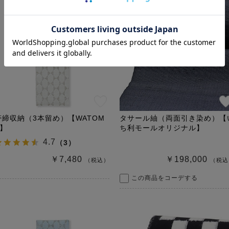
帯締収納（3本留め）【WATOM
タサール紬（両面引き染め）【
E】
ち利モールオリジナル】
4.7
（
3
）
￥7,480
￥198,000
（税込）
（税込
この商品をコーデする