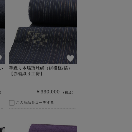
い
手織り本場琉球絣（絣模様/縞）
【赤嶺織り工房】
￥330,000
）
（税込）
この商品をコーデする