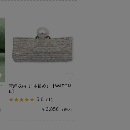
ー
帯締収納（1本留め）【WATOM
E】
5.0
（
1
）
￥3,850
）
（税込）