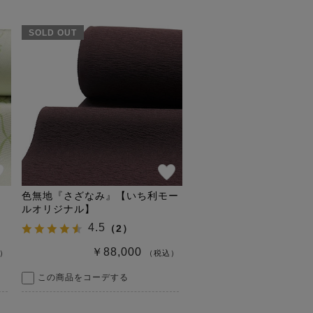
SOLD OUT
色無地『さざなみ』【いち利モー
ルオリジナル】
4.5
（
2
）
￥88,000
）
（税込）
この商品をコーデする