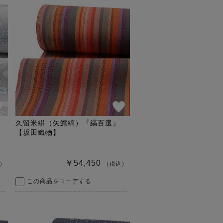
久留米絣（矢鱈縞）『縞百選』
【坂田織物】
￥54,450
）
（税込）
この商品をコーデする