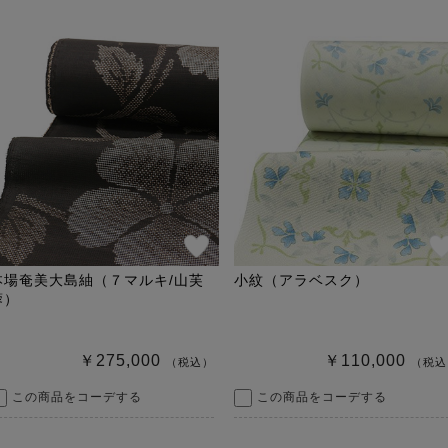
本場奄美大島紬（７マルキ/山芙
小紋（アラベスク）
蓉）
￥275,000
￥110,000
（税込）
（税込
この商品をコーデする
この商品をコーデする