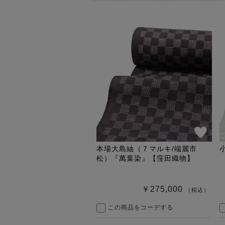
本場大島紬（７マルキ/端麗市
松）『萬葉染』【窪田織物】
￥275,000
（税込）
この商品をコーデする