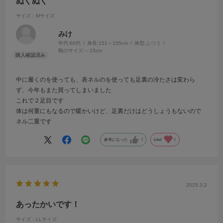
ぬくぬく
サイズ：Mサイズ
みけ
年代:
60代
身長:
151～155cm
体型:
ふつう
靴のサイズ:
～23cm
中に履くのを使っても、表ネルのを使っても足裏の冷たさは変わら
ず、今年もまた買ってしまいました
これで２足目です
体は何重にもなるので暖かいけど、足裏だけはどうしょうもないので
ネル二重です
参考になった
3
Like!
2
2025.3.2
あったかいです！
サイズ：LLサイズ