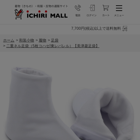
7,700円(税込)以上で送料無料
ホーム
>
和装小物
>
履物
>
足袋
>
二重ネル足袋（5枚コハゼ/東レパレル）【美津菱足袋】