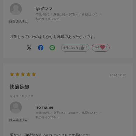
ゆずママ
年代:
40代
身長:
161～165cm
体型:
ふつう
靴のサイズ:
25cm
以前もっていたのよりかなり地厚であったかいです。
参考になった
1
Like!
2
2024.12.28
快適足袋
サイズ：Mサイズ
no name
年代:
60代
身長:
156～160cm
体型:
ふつう
靴のサイズ:
24cm
暖かで、伸縮性があるのでコハゼもとめ易いです。