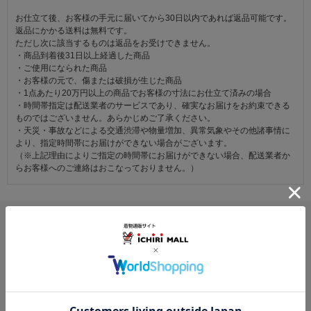
お仕立て後、お客様の手元に届いてから30日以内であれば返品可能です。
返品にかかる送料は無料です。
ただし次に該当するものは返品をお受けできません。
・商品到着後31日以上経過した商品
・ご使用になられた商品
・お客様の元で、傷または破損が生じた商品
・1点あたり20万円以上の商品でお客様の寸法にお仕立て済みの場合
・時間帯指定は配送業者のサービスであり、確実なお届けをお約束できる
ものではございません。あらかじめご了承ください。
・天災・事故などによる交通渋滞や物量増加、異常気象やその他諸事情に
より、指定時間帯にお届けができない場合がございます。
（※上記理由によりご指定の時間帯にお届けができない場合、配送業者か
らお客様へのご連絡はおこなっておりません。）
レビュー
4.6
8
レビュー件数：
件