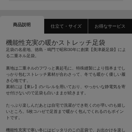
商品説明
仕立て・サイズ
お得なサービス
機能性充実の暖かストレッチ足袋
足袋の名産地、徳島・鳴門で昭和30年に創業【美津菱足袋】によ
る二重ネル足袋。
裏地は二重ネルのフワっと裏起毛に、特殊縫製により指本までし
っかり包むストレッチ素材が合わさって、冬でも暖かく優しい履
き心地です。
素材には【東レ】のパレルを用いており、やっかいな静電気を寄
せ付けないので足袋も白いままが続きます。
たっぷり楽しんだあとは自宅で洗濯ができ乾くのが早いのも嬉し
いところ。5枚コハゼで足首まで暖かく包んでくれるのもポイン
トです。
機能性充実で寒い冬にはピッタリのこの足袋で、お出かけを楽し