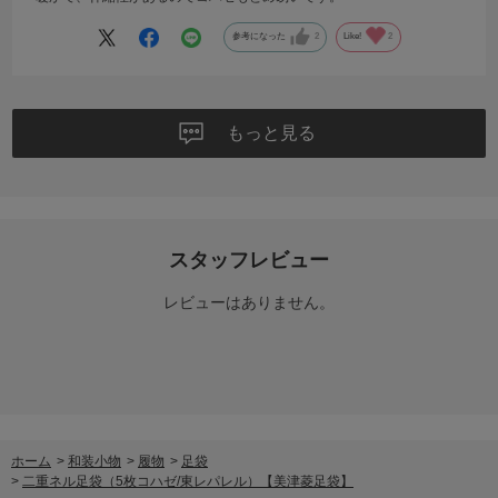
参考になった
2
Like!
2
もっと見る
スタッフレビュー
レビューはありません。
ホーム
>
和装小物
>
履物
>
足袋
>
二重ネル足袋（5枚コハゼ/東レパレル）【美津菱足袋】