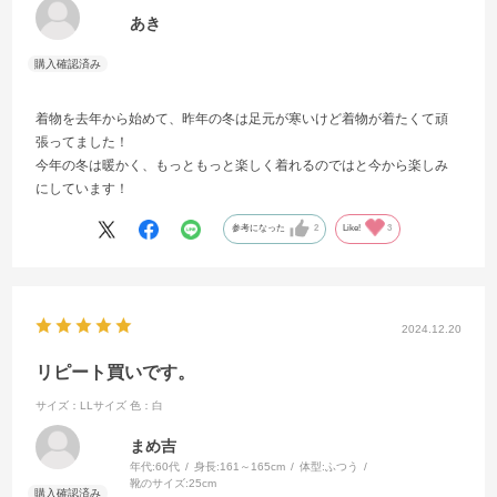
あき
着物を去年から始めて、昨年の冬は足元が寒いけど着物が着たくて頑
張ってました！
今年の冬は暖かく、もっともっと楽しく着れるのではと今から楽しみ
にしています！
参考になった
2
Like!
3
2024.12.20
リピート買いです。
サイズ：LLサイズ
色：白
まめ吉
年代:
60代
身長:
161～165cm
体型:
ふつう
靴のサイズ:
25cm