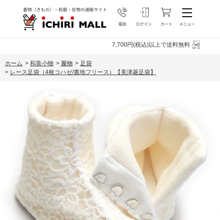
7,700円(税込)以上で送料無料
ホーム
>
和装小物
>
履物
>
足袋
>
レース足袋（4枚コハゼ/裏地フリース）【美津菱足袋】