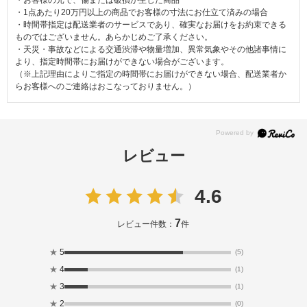
・お客様の元で、傷または破損が生じた商品
・1点あたり20万円以上の商品でお客様の寸法にお仕立て済みの場合
・時間帯指定は配送業者のサービスであり、確実なお届けをお約束できる
ものではございません。あらかじめご了承ください。
・天災・事故などによる交通渋滞や物量増加、異常気象やその他諸事情に
より、指定時間帯にお届けができない場合がございます。
（※上記理由によりご指定の時間帯にお届けができない場合、配送業者か
らお客様へのご連絡はおこなっておりません。）
レビュー
4.6
7
レビュー件数：
件
★
5
(5)
★
4
(1)
★
3
(1)
★
2
(0)