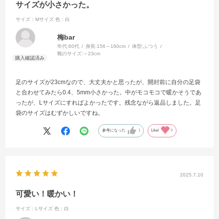
サイズが小さかった。
サイズ：Mサイズ
色：白
梅bar
年代:
60代
身長:
156～160cm
体型:
ふつう
靴のサイズ:
～23cm
足のサイズが23cmなので、大丈夫かと思ったが、開封前に自分の足袋
と合わせてみたら0.4、5mm小さかった。中がモコモコで暖かそうであ
ったが、Lサイズにすればよかったです。残念ながら返品しました。足
袋のサイズはむずかしいですね。
参考になった
1
Like!
0
2025.7.10
可愛い！暖かい！
サイズ：Lサイズ
色：白