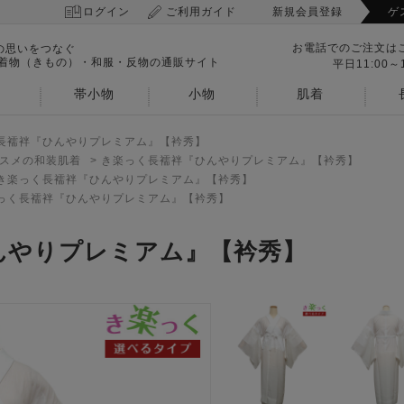
ログイン
ご利用ガイド
新規会員登録
ゲ
お電話でのご注文は
の思いをつなぐ
 着物（きもの）・和服・反物の通販サイト
平日11:00～1
帯小物
小物
肌着
長襦袢『ひんやりプレミアム』【衿秀】
スメの和装肌着
>
き楽っく長襦袢『ひんやりプレミアム』【衿秀】
き楽っく長襦袢『ひんやりプレミアム』【衿秀】
っく長襦袢『ひんやりプレミアム』【衿秀】
んやりプレミアム』【衿秀】