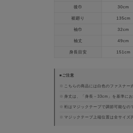
後巾
30cm
裾廻り
135cm
袖巾
32cm
袖丈
49cm
身長目安
151cm
■ご注意
※
こちらの商品には白色のファスナー
※
身丈は、「身長－33cm」を基準に
※
裄はマジックテープで調節可能なの
※
マジックテープ上端位置は全サイズ共通