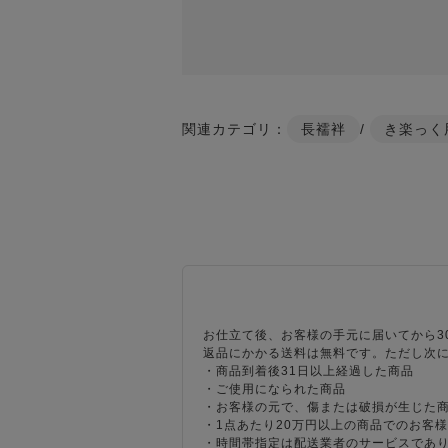
関連カテゴリ：
長襦袢
/
き楽っく
お仕立て後、お客様の手元に届いてから3
返品にかかる送料は無料です。ただし次
・商品到着後31日以上経過した商品
・ご使用になられた商品
・お客様の元で、傷または破損が生じた
・1点あたり20万円以上の商品でのお客
・時間帯指定は配送業者のサービスであ