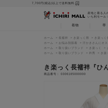
7,700円(税込)以上で送料無料
産地と着る人
いち利モール
着物
帯
ホーム
>
長襦袢
>
き楽っく用
>
き楽っく
ホーム
>
お悩み別肌着
>
汗かきさんにオス
ホーム
>
取り扱いブランド
>
き楽っく
>
ホーム
>
取り扱いブランド
>
衿秀
>
き楽
き楽っく長襦袢『ひ
商品番号：
0306185000000