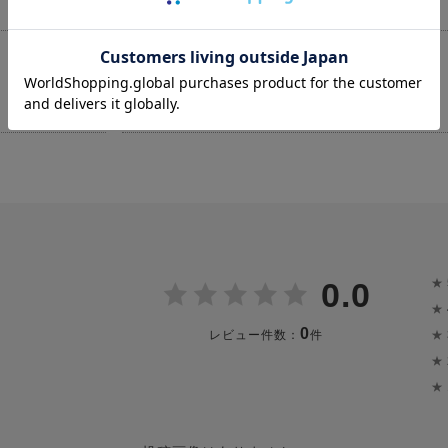
発送予定
決済確認日より3～5日
★
0.0
★
0
★
レビュー件数：
件
★
★