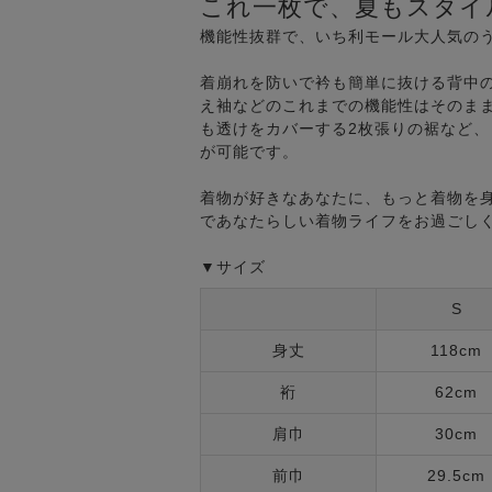
これ一枚で、夏もスタイ
機能性抜群で、いち利モール大人気の
着崩れを防いで衿も簡単に抜ける背中
え袖などのこれまでの機能性はそのま
も透けをカバーする2枚張りの裾など
が可能です。
着物が好きなあなたに、もっと着物を
であなたらしい着物ライフをお過ごし
▼サイズ
S
身丈
118cm
裄
62cm
肩巾
30cm
前巾
29.5cm