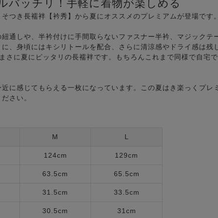
ルバッチリ！手軽に着物が楽しめる
うそつき長襦袢【衿秀】から夏にオススメのプレミアムが登場です
の紐通しや、半衿付けに手間取らないファスナー半衿、マジックテ
まに、身頃にはキシリトールを配合、さらに清涼感やドライ感は残
、まさに夏にピッタリの長襦袢です。もちろんこれまで同様で自宅
身近に感じてもらえる一枚になっています。この夏はき楽っくプレ
ください。
M
L
124cm
129cm
63.5cm
65.5cm
31.5cm
33.5cm
30.5cm
31cm