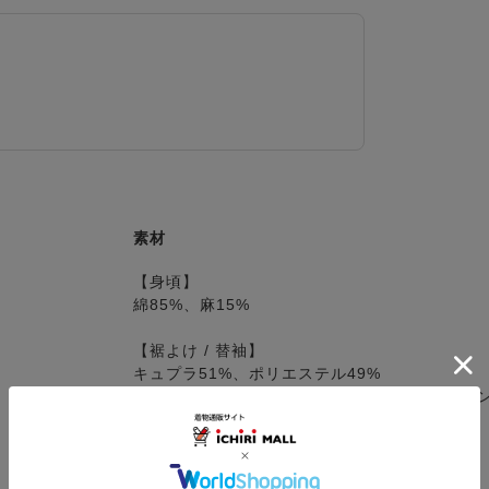
素材
【身頃】
綿85%、麻15%
【裾よけ / 替袖】
キュプラ51%、ポリエステル49%
※リニューアルに伴い、キュプラが順次レーヨ
り替わります。
【替衿（絽）】
ポリエステル100%