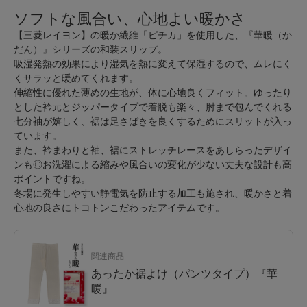
ソフトな風合い、心地よい暖かさ
【三菱レイヨン】の暖か繊維「ピチカ」を使用した、『華暖（か
だん）』シリーズの和装スリップ。
吸湿発熱の効果により湿気を熱に変えて保湿するので、ムレにく
くサラッと暖めてくれます。
伸縮性に優れた薄めの生地が、体に心地良くフィット。ゆったり
とした衿元とジッパータイプで着脱も楽々、肘まで包んでくれる
七分袖が嬉しく、裾は足さばきを良くするためにスリットが入っ
ています。
また、衿まわりと袖、裾にストレッチレースをあしらったデザイ
ンも◎お洗濯による縮みや風合いの変化が少ない丈夫な設計も高
ポイントですね。
冬場に発生しやすい静電気を防止する加工も施され、暖かさと着
心地の良さにトコトンこだわったアイテムです。
関連商品
あったか裾よけ（パンツタイプ）『華
暖』