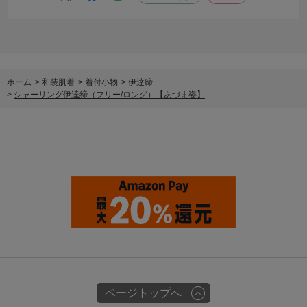
ホーム
>
和装肌着
>
着付小物
>
伊達締
>
シャーリング伊達締（フリー/ロング）【あづま姿】
ページトップへ