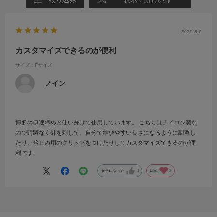
絞り込み
表示：新しい順
2020.8.6
カスタマイズできるのが便利
サイズ：Fサイズ
ノイン
博多の伊達締めと使い分けて使用しています。 こちらはナイロン製な
ので躊躇なく針を刺して、自分で結びやすい長さになるように調整し
たり、衿止め用のクリップをつけたりしてカスタマイズできるのが便
利です。
参考になった
1
Like!
2