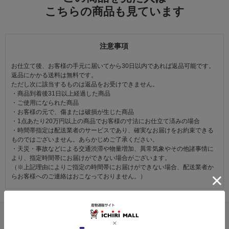
こちらの商品も見ています
注意事項
お仕立て後、お客様の手元に届いてから30日以内であれば返品可能です。
返品にかかる送料は無料です。
ただし次に該当するものは返品をお受けできません。
・商品到着後31日以上経過した商品
・ご使用になられた商品
・お客様の元で、傷または破損が生じた商品
・1点あたり20万円以上の商品でお客様の寸法にお仕立て済みの場合
・時間帯指定は配送業者のサービスであり、確実なお届けをお約束できる
ものではございません。あらかじめご了承ください。
・天災・事故などによる交通渋滞や物量増加、異常気象やその他諸事情に
より、指定時間帯にお届けができない場合がございます。
（※上記理由によりご指定の時間帯にお届けができない場合、配送業者か
らお客様へのご連絡はおこなっておりません。）
レビュー