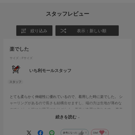
スタッフレビュー
絞り込み
表示：新しい順
楽でした
サイズ：Fサイズ
いち利モールスタッフ
とても柔らかく伸縮性に優れているので、着用した時に楽でした。 シ
ャーリングがあるので長さも結構出せますし、端の方は生地が薄めな
のでかがった時にお団子になりづらく、着姿が奇麗に作れます。 裏表
もないかと思うので、着付けの時に気にせず集中できて使いやすいで
続きを読む
す。
参考になった
0
Like!
0