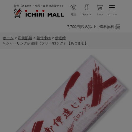
7,700円(税込)以上で送料無料
ホーム
>
和装肌着
>
着付小物
>
伊達締
>
シャーリング伊達締（フリー/ロング）【あづま姿】