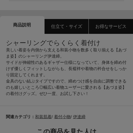
商品説明
仕立て・サイズ
お得なサービス
シャーリングでらくらく着付け
美しい着姿を内側から支える和装小物を数多く取り揃える【あづ
ま姿】のシャーリング伊達締。
サイドが伸縮性のあるギャザー仕様になっていて、身体を締め付
けず優しくフィットしながらも、長襦袢や着物の衿合せをしっか
り固定してくれます。
金具のない結ぶタイプですので、締めつけ感を自由に調整できる
のも嬉しいところ◎幅広い着物ユーザーに愛される【あづま姿】
の着付けグッズ。ぜひ一度、お試し下さい！
関連カテゴリ：
和装肌着
/
着付小物
/
伊達締
この商品を見た人は