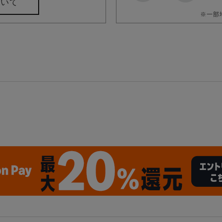
ついて
※一部