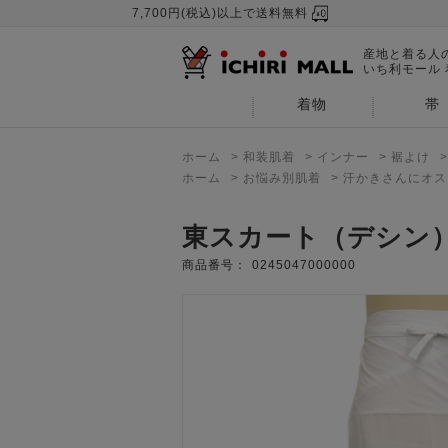
7,700円(税込)以上で送料無料
産地と着る人
いち利モール
着物
帯
ホーム
>
和装肌着
>
インナー
>
裾よけ
ホーム
>
お悩み別肌着
>
汗かきさんにオス
東スカート（デシン）
商品番号：
0245047000000