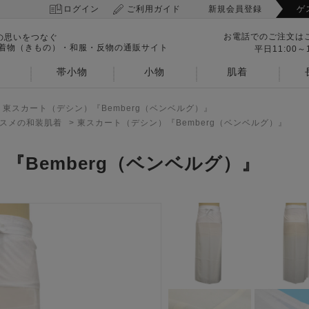
ログイン
ご利用ガイド
新規会員登録
ゲ
お電話でのご注文は
の思いをつなぐ
 着物（きもの）・和服・反物の通販サイト
平日11:00～1
帯小物
小物
肌着
>
東スカート（デシン）『Bemberg（ベンベルグ）』
スメの和装肌着
>
東スカート（デシン）『Bemberg（ベンベルグ）』
『Bemberg（ベンベルグ）』