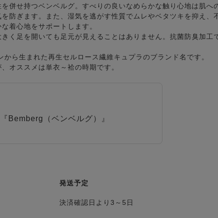
性を併せ持つベンベルグ。すべりの良いなめらかな触り心地は肌へ
気を防ぎます。また、湿気を逃がす性質でムレやベタツキを抑え、
かな着心地をサポートします。
大きく足を開いても足元が見えることはありません。抗菌防臭加工
ットンから生まれた再生セルロース繊維キュプラのブランド名です。
が、オススメは単衣～袷の時期です。
Bemberg（ベンベルグ）』
発送予定
決済確認日より3～5日