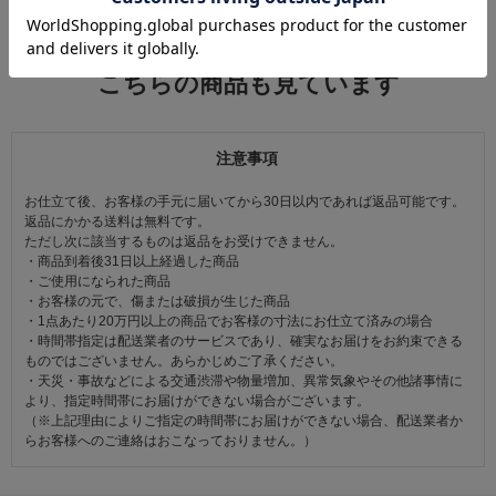
この商品を見た人は
こちらの商品も見ています
注意事項
お仕立て後、お客様の手元に届いてから30日以内であれば返品可能です。
返品にかかる送料は無料です。
ただし次に該当するものは返品をお受けできません。
・商品到着後31日以上経過した商品
・ご使用になられた商品
・お客様の元で、傷または破損が生じた商品
・1点あたり20万円以上の商品でお客様の寸法にお仕立て済みの場合
・時間帯指定は配送業者のサービスであり、確実なお届けをお約束できる
ものではございません。あらかじめご了承ください。
・天災・事故などによる交通渋滞や物量増加、異常気象やその他諸事情に
より、指定時間帯にお届けができない場合がございます。
（※上記理由によりご指定の時間帯にお届けができない場合、配送業者か
らお客様へのご連絡はおこなっておりません。）