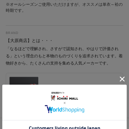
※オールシーズンご使用いただけますが、オススメは単衣～袷の
時期です。
BRAND
【大原商店】とは・・・
「なるほどで理解され、さすがで認知され、やはりで評価され
る」という理念のもと本物のものづくりを追求されています。着
物好きから、たくさんの支持を集める人気メーカーです。
ブランド
大原商店
関連カテゴリ：
和装肌着
/
インナー
/
肌着