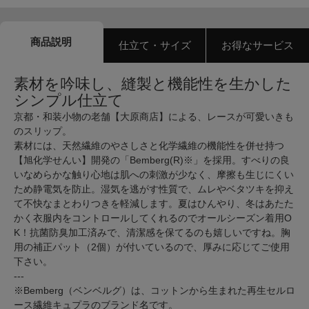
商品説明
仕立て・サイズ
お得なサービス
素材を吟味し、縫製と機能性を生かした
シンプル仕立て
京都・和装小物の老舗【大原商店】による、レースが可愛いきも
のスリップ。
素材には、天然繊維のやさしさと化学繊維の機能性を併せ持つ
【旭化学せんい】開発の「Bemberg(R)※」を採用。すべりの良
いなめらかな触り心地は肌への刺激が少なく、摩擦も生じにくい
ため静電気を防止。湿気を逃がす性質で、ムレやベタツキを抑え
て不快なまとわりつきを軽減します。夏はひんやり、冬はあたた
かく衣服内をコントロールしてくれるのでオールシーズン着用O
K！抗菌防臭加工済みで、清潔感を保てるのも嬉しいですね。胸
用の補正パット（2個）が付いているので、厚みに応じてご使用
下さい。
---
※Bemberg（ベンベルグ）は、コットンから生まれた再生セルロ
ース繊維キュプラのブランド名です。