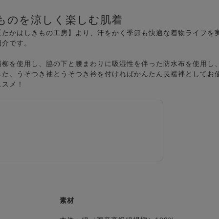
ものを涼しく楽しむ肌着
【たかはしきもの工房】より、汗をかく季節も快適な着物ライフを
紹介です。
楊柳を使用し、脇の下と腰まわりに吸湿性を伴った防水布を使用し
した。うそつき袖とうそつき衿を付ければかんたん長襦袢としてお
ススメ！
素材