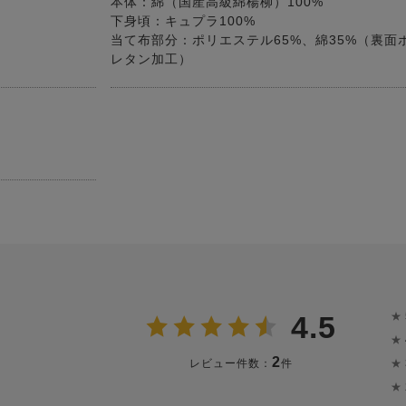
本体：綿（国産高級綿楊柳）100%
下身頃：キュプラ100%
当て布部分：ポリエステル65%、綿35%（裏面
レタン加工）
★
4.5
★
2
★
レビュー件数：
件
★