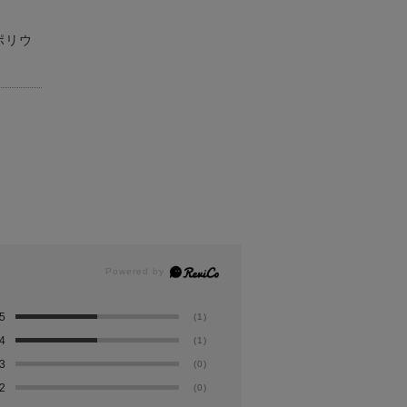
ポリウ
5
(1)
4
(1)
3
(0)
2
(0)