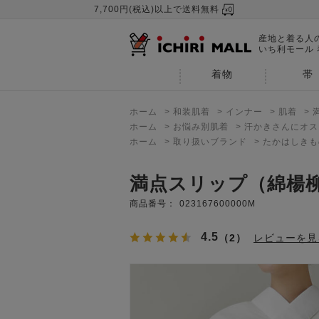
7,700円(税込)以上で送料無料
産地と着る人
いち利モール
着物
帯
ホーム
>
和装肌着
>
インナー
>
肌着
>
ホーム
>
お悩み別肌着
>
汗かきさんにオス
ホーム
>
取り扱いブランド
>
たかはしきも
満点スリップ（綿楊
商品番号：
023167600000M
4.5
（2）
レビューを見