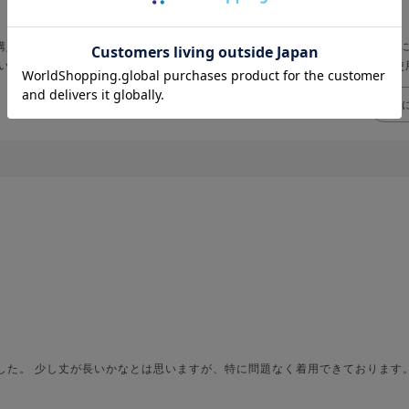
入しました。 私の身長は155cmなので、Mサイズと迷いましたがSサイズ
ていて気持ちいいいです。 一緒にうそつき衿と袖も購入したので、合わせて使
参考
ました。 少し丈が長いかなとは思いますが、特に問題なく着用できております。
。