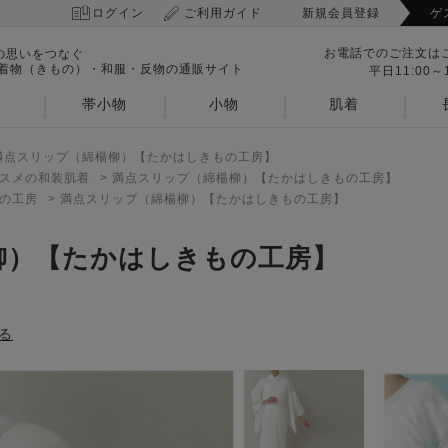
ログイン
ご利用ガイド
新規会員登録
ゲ
お電話でのご注文は
の思いをつなぐ
 着物（きもの）・和服・反物の通販サイト
平日11:00～1
帯小物
小物
肌着
満点スリップ（綿楊柳）【たかはしきもの工房】
スメの和装肌着
>
満点スリップ（綿楊柳）【たかはしきもの工房】
の工房
>
満点スリップ（綿楊柳）【たかはしきもの工房】
柳）【たかはしきもの工房】
る