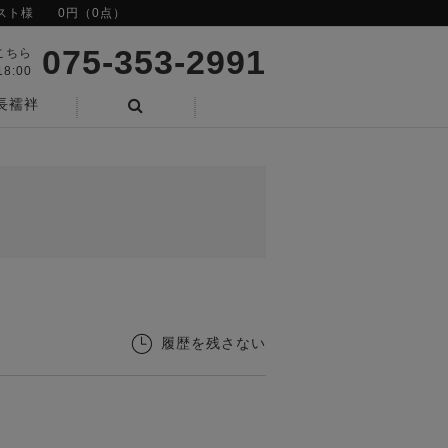
スト様
0円（0点）
075-353-2991
こちら
8:00
長襦袢
検索
履歴を残さない