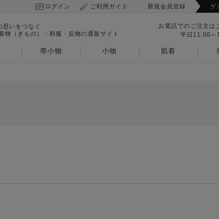
ログイン
ご利用ガイド
新規会員登録
ゲ
お電話でのご注文は
の思いをつなぐ
 着物（きもの）・和服・反物の通販サイト
平日11:00～1
帯小物
小物
肌着
。