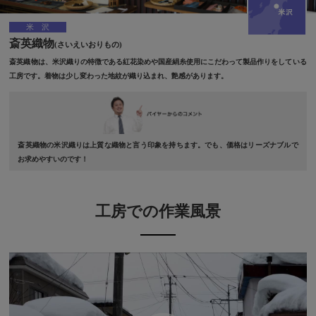
米沢
斎英織物
(さいえいおりもの)
斎英織物は、米沢織りの特徴である紅花染めや国産絹糸使用にこだわって製品作りをしている
工房です。着物は少し変わった地紋が織り込まれ、艶感があります。
斎英織物の米沢織りは上質な織物と言う印象を持ちます。でも、価格はリーズナブルで
お求めやすいのです！
工房での作業風景