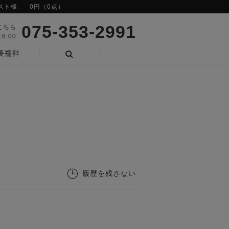
スト様
0円（0点）
075-353-2991
こちら
8:00
長襦袢
検索
履歴を残さない