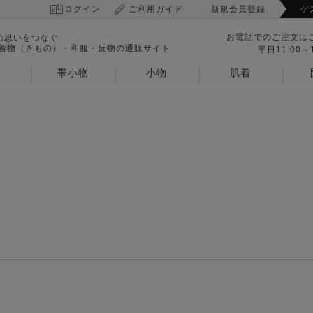
ログイン
ご利用ガイド
新規会員登録
ゲ
お電話でのご注文は
の思いをつなぐ
 着物（きもの）・和服・反物の通販サイト
平日11:00～1
帯小物
小物
肌着