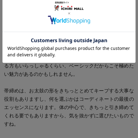
いますが、すべてがそうではなく別に作ってくっつけてい
るものも多いです。撚り房といって、房の部分の糸が撚っ
てあってボサボサにならないものや、房の色だけ変えてポ
イントにしているものも増えてきました。
一言で「冠組」といっても、結構なバリエーションがあり
ますから、お好きな方は全色揃えたいわ、なんておっしゃ
る方もいらっしゃるくらい、ベーシックだからこそ極めた
い魅力があるのかもしれません。
帯締めは、お太鼓の形をきちっととめてキープする大事な
役割もありますし、何を選ぶかはコーディネートの最後の
エッセンスになります。体の中心で、きちっと引き締めて
くれる要でもありますから、気を抜かずに選びたいもので
すね。