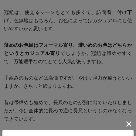
冠組は、使えるシーンもとても多くて、訪問着、付け下
げ、色無地はもちろん、お色によってはカジュアルにも使
いやすいかと思います。
薄めのお色目はフォーマル寄り、濃いめのお色はどちらか
というとカジュアル寄り
でしょうか。冠組は締めやすく
て、万能選手なのでとても人気がありますね。
手組みのものなどは高価ですが、やはり弾力が違うといい
ますか、きちっと締まりますね。
昔は帯締めも短めで、長尺のものが別に出ていたりしまし
たが、今は全体的に長めで逆に長尺というものがなくなっ
てきています。
房の部分は帯締め本体の絹糸が房になっているもの、と思