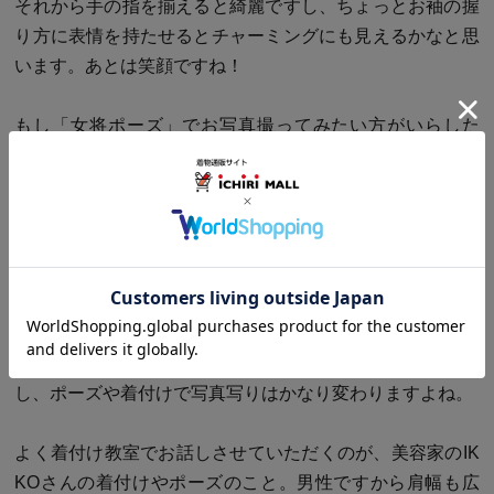
それから手の指を揃えると綺麗ですし、ちょっとお袖の握
り方に表情を持たせるとチャーミングにも見えるかなと思
います。あとは笑顔ですね！
もし「女将ポーズ」でお写真撮ってみたい方がいらした
ら、そんなところがポイントになります（笑）。
皆さん最近はスマホなどでもお写真を撮る機会が増えてい
るから、ご自分がどう撮られたらよいか、よくご存知の方
が多くなってきた気がいたします。
お顔でも、右向きか左向きかで結構違ったりします。正面
が一番いい、という方もいます。体型のこともあります
し、ポーズや着付けで写真写りはかなり変わりますよね。
よく着付け教室でお話しさせていただくのが、美容家のIK
KOさんの着付けやポーズのこと。男性ですから肩幅も広