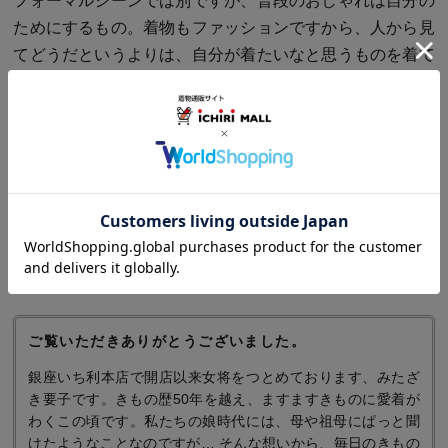
フォーマルシーンでは別ですが、普段のおしゃれは自分の
ためにするもの。着物もファッションですから、人から見
てどうだというよりは、自分が着たいなと思うものを着て
楽しむ。そして、今はそういう時代になってきているので
はないでしょうか。
無難なものや人の意見で決めるより、自分がときめく着物
で、どんどん着物を楽しんでいただきたいなと思います。
前へ
TOPへ
次へ
ご覧いただきありがとうございました。
銀座いち利本店で開店以来女将をつとめております、みたざ
き要子です。きもの歴50年を越え、ますますきものに愛着が
わくこの頃です。私たちの娘時代には、母や祖母にぱっと聞
けたようなことなのですが… そんな想いから、毎日のきもの