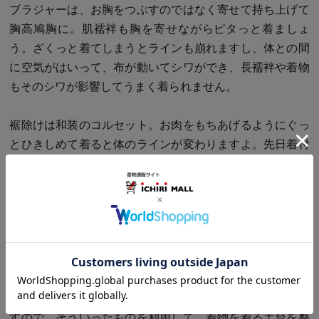
ブラジャーは、お胸をつぶすのではなく寄せて持ち上げて
胸高鳩胸に。肌襦袢も胸を寄せながらピタっと着ましょ
う。ざくっと着てしまうとラインも崩れますし、体との間
に空気がはいって、布が動いてシワができ、長襦袢や着物
もそのシワが影響してうまく着られません。
裾除けは和装のコルセット。お肉をもちあげるようにぐっ
とひきしめて着ると体のラインが変わりますよ。先日着付
け教室の生徒さんたちに、裾除けをぐっとひきあげてお肉
を上に持ち上げるのよ！そうすると上にポヨンって移動す
るから！と言うと、ちょっと恥ずかしかったのか、そんな
～っておっしゃってましたけど（笑）ポヨンポヨンは帯に
隠れますし、お腹周りが本当にスッキリ変わりますから！
昔はサラシで体のラインを整えたりしていましたけれど
も、今はもっと楽に整えられるブラジャーなども出ていま
すので、そういったものを利用して、着物を着る土台を整