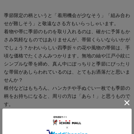
季節限定の柄というと「着用機会が少なそう」「組み合わ
せが難しそう」と敬遠なさる方もいらっしゃいます。
着物や帯に季節のものを取り入れるのは、確かに予算もか
さみ気軽なものではありませんが、帯留くらいならいかが
でしょう？かわいらしい四季折々の花や風物の帯留は、手
頃な価格でたくさんみつかります。無地の紬や江戸小紋に
シンプルな帯を締め、真ん中にぽっちりと季節にぴったり
な帯留があしらわれているのは、とてもお洒落だと思いま
せんか？
根付などはもちろん、ハンカチや手ぬぐい一枚でも季節の
柄をお持ちになると、周りの方は「あら！」と思うもので
す。
ちなみに、
私のお気に入りは柿の帯留と、お月見の帯留、
トンボの手ぬぐい
などです。お月見は、月にお団子があし
らわれてとてもかわいいのですが、なぜか十五夜の日は毎