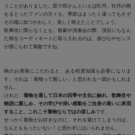
うことがありました。団十郎さんといえば牡丹。牡丹の柄
をまとったファンの方々も、季節はまったく違ってもさぞ
その場に似つかわしく、美しく映えたことでしょう。
歌舞伎に限らなくとも、観劇や演奏会の際、演目にちなん
だ柄をコーディネートに取り入れるのは、遊び心やセンス
が感じられて素敵ですね。
柄のお洒落にこだわると、ある程度知識も必要になりま
す。それは「着物って難しい」と思われる一因かもしれま
せん。
けれど、
着物を通して日本の四季や文化に触れ、歌舞伎や
物語に親しみ、その学びや深い感動をご自身の装いに表現
すること、これこそ着物ならではの楽しみ
です。
せっかく着物がお好きなのに、それを避けてしまうのは、
なんとももったいない！と思わずにはいられません。