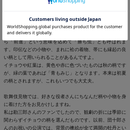
年あわただしく、付けるのを忘れてしまうのです…。
また、季節限定の柄であっても何かの由来があって季節問
わずとなり、着用機会がぐっと増える場合があります。
たとえばトンボは秋の虫ですが、前にしか飛ばない習性か
ら「前進」という意味を込めて「勝ち虫」とも呼ばれま
す。印伝などの小物や、まれに袷の着物、帯にも縁起の良
い柄として用いられることがあるんですよ。
イチョウや紅葉は、黄色や赤に色づいたものは秋の柄です
が、緑の葉であれば「青もみじ」となります。本来は初夏
の柄とされますが、これもいつでも大丈夫。
歌舞伎見物では、好きな役者さんにちなんだ柄や小物を身
に着けた方をお見かけしますね。
私は勘三郎さんのファンでしたので、観劇の折には季節に
関わらずイチョウの柄を選んだものです。以前、団十郎さ
んのお祝いの公演では、背景の襖絵が全て満開の牡丹とい