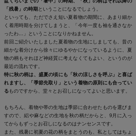
盆くらいまでの「暑中」の時期、「秋」の柄はそれ以降の
「残暑」の時期
ということになるでしょう。
といっても、ただでさえ短い夏着物の期間に、あまり細か
く着用時期を分けてしまうと、「今年一度も袖を通さなか
ったわ…」ということになりかねません。
前回ご紹介いたしました夏着物の生地にしましても、昔の
細かな着分けから徐々にゆるやかになっているように、夏
物の柄もそれほど神経質に考えなくてもよい、というのが
最近の流れです。
特に秋の柄は、盛夏の頃にも「秋の涼しさを呼ぶ」と喜ば
れますし、「季節先取り」という着物の原則にも合ってい
る
ものですから、堂々とお召しになってよいと思います。
もちろん、着物や帯の生地は季節に合わせたものを選びま
すので、絽や麻などの生地を秋の柄だからと、9月に入っ
てからもずっとお召しになるのはナンセンスです。
また、残暑に初夏の花の柄をまとうのも、私としてはちょ