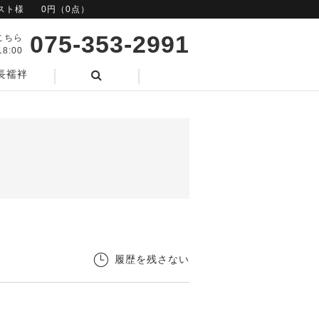
スト様
0円（0点）
075-353-2991
こちら
8:00
長襦袢
検索
履歴を残さない