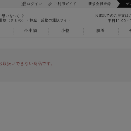
ログイン
ご利用ガイド
新規会員登録
ゲ
お電話でのご注文は
の思いをつなぐ
 着物（きもの）・和服・反物の通販サイト
平日11:00～1
帯小物
小物
肌着
お取扱いできない商品です。