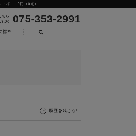
スト様
0円（0点）
075-353-2991
こちら
8:00
長襦袢
検索
履歴を残さない