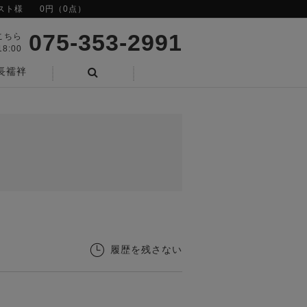
スト様
0円（0点）
075-353-2991
こちら
8:00
長襦袢
検索
履歴を残さない