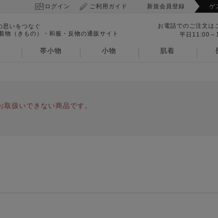
ログイン
ご利用ガイド
新規会員登録
ゲ
お電話でのご注文は
の思いをつなぐ
 着物（きもの）・和服・反物の通販サイト
平日11:00～1
帯小物
小物
肌着
お取扱いできない商品です。