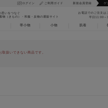
ログイン
ご利用ガイド
新規会員登録
ゲ
お電話でのご注文は
の思いをつなぐ
 着物（きもの）・和服・反物の通販サイト
平日11:00～1
帯小物
小物
肌着
お取扱いできない商品です。