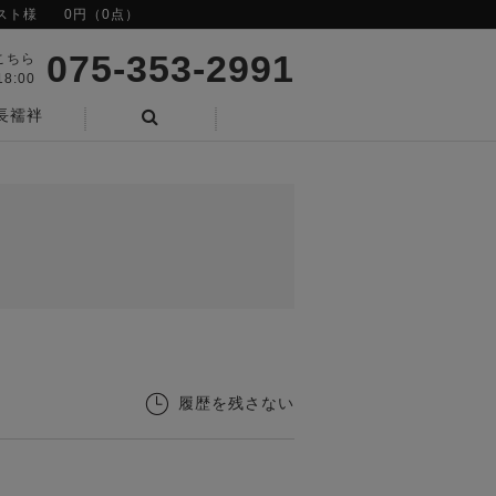
スト様
0円（0点）
075-353-2991
こちら
8:00
長襦袢
検索
履歴を残さない