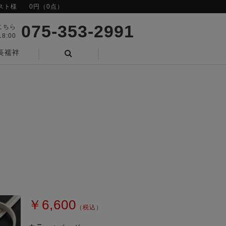
スト様
0円（0点）
075-353-2991
こちら
8:00
長襦袢
検索
￥6,600
（税込）