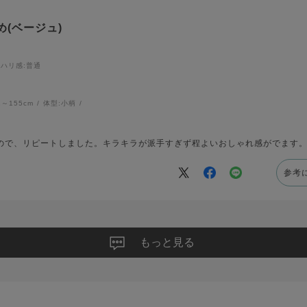
め(ベージュ)
ハリ感
:普通
1～155cm
体型:
小柄
ので、リピートしました。キラキラが派手すぎず程よいおしゃれ感がでます
参考
もっと見る