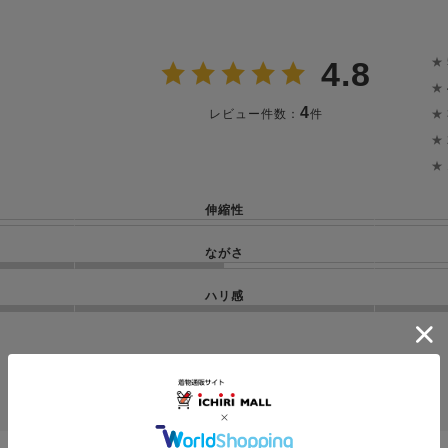
★
4.8
★
4
★
レビュー件数：
件
★
★
伸縮性
ながさ
ハリ感
投稿画像はありません。