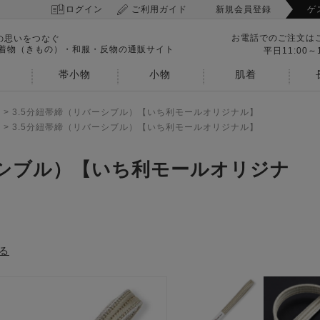
ログイン
ご利用ガイド
新規会員登録
ゲ
お電話でのご注文は
の思いをつなぐ
 着物（きもの）・和服・反物の通販サイト
平日11:00～1
帯小物
小物
肌着
>
3.5分紐帯締（リバーシブル）【いち利モールオリジナル】
>
3.5分紐帯締（リバーシブル）【いち利モールオリジナル】
ーシブル）【いち利モールオリジナ
る