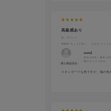
高級感あり
色：ホワイト
伸縮性
:ちょうど良い
ながさ
:ちょう
mm2
年代:
40代
身長:
16
靴のサイズ:
24cm
スタンダードな色ですが、端の色