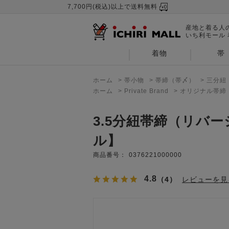
7,700円(税込)以上で送料無料
産地と着る人
いち利モール
着物
帯
ホーム
>
帯小物
>
帯締（帯〆）
>
三分紐
ホーム
>
Private Brand
>
オリジナル帯締
3.5分紐帯締（リバ
ル】
商品番号：
0376221000000
4.8
（4）
レビューを見