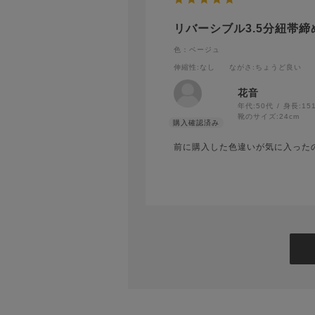
リバーシブル3.5分紐帯締
色：ベージュ
伸縮性
:なし
ながさ
:ちょうど良い
花音
年代:
50代
身長:
15
靴のサイズ:
24cm
前に購入した色違いが気に入った