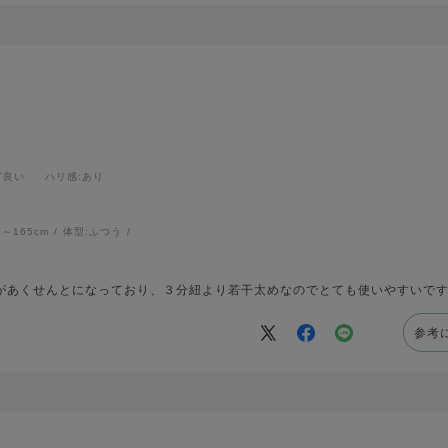
ど良い
ハリ感
:あり
1～165cm
体型:
ふつう
があくせんとになっており、３分紐より若干太めなのでとても使いやすいで
参考