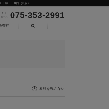
スト様
0円（0点）
075-353-2991
こちら
8:00
長襦袢
検索
履歴を残さない