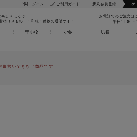
ログイン
ご利用ガイド
新規会員登録
ゲ
お電話でのご注文は
の思いをつなぐ
 着物（きもの）・和服・反物の通販サイト
平日11:00～1
帯小物
小物
肌着
お取扱いできない商品です。