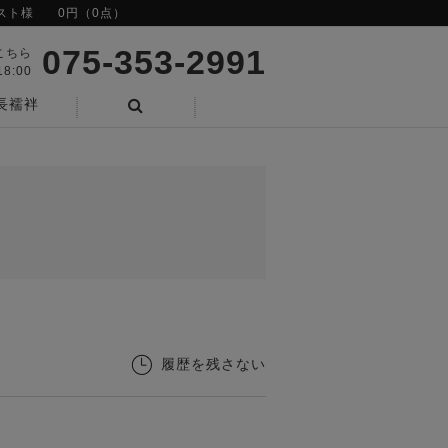
スト様
0円（0点）
075-353-2991
こちら
8:00
長襦袢
検索
履歴を残さない