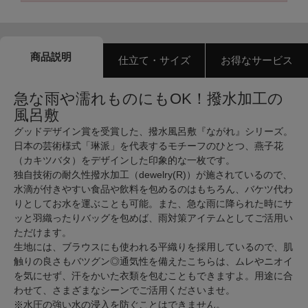
商品説明
仕立て・サイズ
お得なサービス
急な雨や濡れものにもOK！撥水加工の
風呂敷
グッドデザイン賞を受賞した、撥水風呂敷『ながれ』シリーズ。
日本の芸術様式「琳派」を代表するモチーフのひとつ、燕子花
（カキツバタ）をデザインした印象的な一枚です。
独自技術の耐久性撥水加工（dewelry(R)）が施されているので、
水滴が付きやすい食品や飲料を包めるのはもちろん、バケツ代わ
りとしてお水を運ぶことも可能。また、急な雨に降られた時にサ
ッと羽織ったりバッグを包めば、雨対策アイテムとしてご活用い
ただけます。
生地には、ブラウスにも使われる平織りを採用しているので、肌
触りの良さもバツグン◎通気性を備えたこちらは、ムレやニオイ
を気にせず、汗をかいた衣類を包むこともできますよ。用途に合
わせて、さまざまなシーンでご活用くださいませ。
※水圧の強い水の浸入を防ぐことはできません。