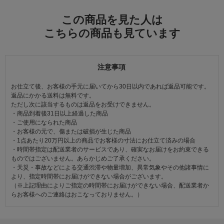
この商品を見た人は
こちらの商品も見ています
注意事項
お仕立て後、お客様の手元に届いてから30日以内であれば返品可能です。
返品にかかる送料は無料です。
ただし次に該当するものは返品をお受けできません。
・商品到着後31日以上経過した商品
・ご使用になられた商品
・お客様の元で、傷または破損が生じた商品
・1点あたり20万円以上の商品でお客様の寸法にお仕立て済みの場合
・時間帯指定は配送業者のサービスであり、確実なお届けをお約束できる
ものではございません。あらかじめご了承ください。
・天災・事故などによる交通渋滞や物量増加、異常気象やその他諸事情に
より、指定時間帯にお届けができない場合がございます。
（※上記理由によりご指定の時間帯にお届けができない場合、配送業者か
らお客様へのご連絡はおこなっておりません。）