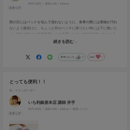
年代:
20代
身長:
146～150cm
雨の日にはバックを包んで濡れないように、食事の際には着物が汚れ
ないよう膝掛けに、ちょっと外のベンチに座りたい時には下に敷いた
り、旅行の時には衣装敷替わりに使用したりと1枚で何役してくれる
の！？と驚きの風呂敷です。想像している以上にしっかりと撥水効果
続きを読む
があるので持っていて間違いない1枚です。
参考になった
3
Like!
2
とっても便利！！
色：マリンボーダー
いち利銀座本店 講師 井手
年代:
50代
身長:
156～160cm
体型:
ふつう