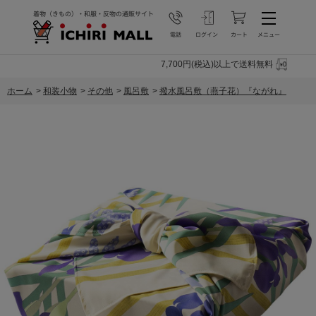
7,700円(税込)以上で送料無料
ホーム
>
和装小物
>
その他
>
風呂敷
>
撥水風呂敷（燕子花）『ながれ』