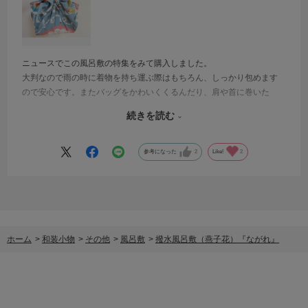
ニュースでこの風呂敷の特集をみて購入しました。
大判なので雨の時に着物を持ち運ぶ際はもちろん、しっかり包めます
ので安心です。またバッグをかわいくくるんだり、肩や首に巻いた
り、バケツ代わりにもなるくらい撥水が強力なので便利です。バッグ
続きを読む
の中に1枚入れとくといざというとき使えますのでとってもおススメで
すよ。
参考になった
2
Like!
2
ホーム
>
和装小物
>
その他
>
風呂敷
>
撥水風呂敷（燕子花）『ながれ』