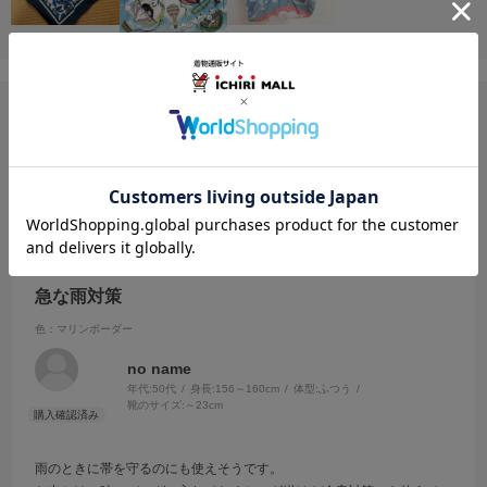
ユーザーレビュー
絞り込み
表示：新しい順
2026.7.19
急な雨対策
色：マリンボーダー
no name
年代:
50代
身長:
156～160cm
体型:
ふつう
靴のサイズ:
～23cm
雨のときに帯を守るのにも使えそうです。