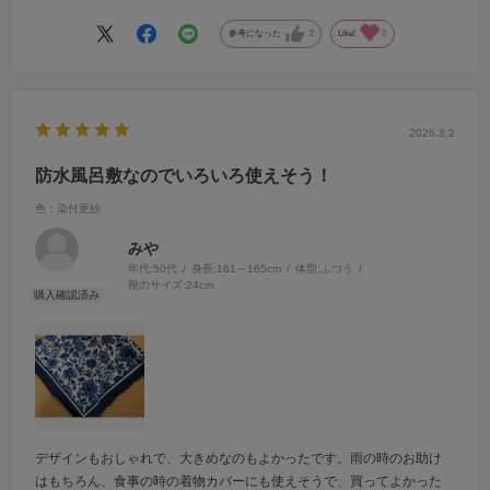
ありがとうございました。
参考になった
2
Like!
2
2026.3.2
防水風呂敷なのでいろいろ使えそう！
色：染付更紗
みや
年代:
50代
身長:
161～165cm
体型:
ふつう
靴のサイズ:
24cm
デザインもおしゃれで、大きめなのもよかったです。雨の時のお助け
はもちろん、食事の時の着物カバーにも使えそうで、買ってよかった