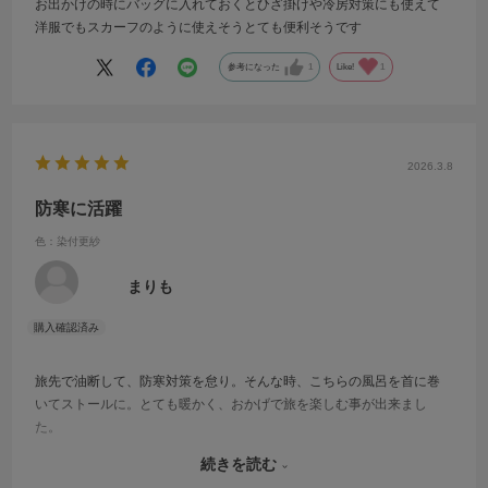
お出かけの時にバッグに入れておくとひざ掛けや冷房対策にも使えて
洋服でもスカーフのように使えそうとても便利そうです
参考になった
1
Like!
1
2026.3.8
防寒に活躍
色：染付更紗
まりも
旅先で油断して、防寒対策を怠り。そんな時、こちらの風呂を首に巻
いてストールに。とても暖かく、おかげで旅を楽しむ事が出来まし
た。
旅のお供に欠かせません。
続きを読む
良いものを購入出来ました。