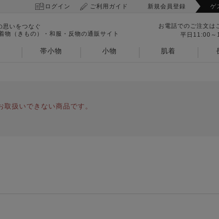
ログイン
ご利用ガイド
新規会員登録
ゲ
お電話でのご注文は
の思いをつなぐ
 着物（きもの）・和服・反物の通販サイト
平日11:00～1
帯小物
小物
肌着
お取扱いできない商品です。