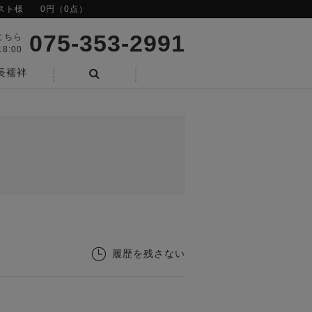
スト様
0円（0点）
075-353-2991
こちら
8:00
長襦袢
検索
履歴を残さない