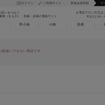
ログイン
ご利用ガイド
新規会員登録
ゲ
お電話でのご注文は
の思いをつなぐ
 着物（きもの）・和服・反物の通販サイト
平日11:00～1
帯小物
小物
肌着
お取扱いできない商品です。