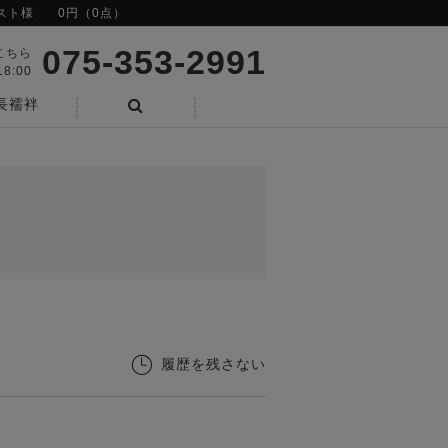
スト様
0円（0点）
075-353-2991
こちら
8:00
長襦袢
検索
履歴を残さない