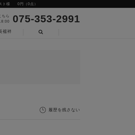
スト様
0円（0点）
075-353-2991
こちら
8:00
長襦袢
検索
履歴を残さない