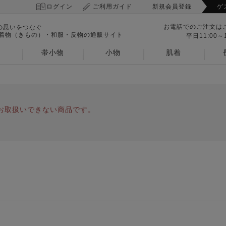
ログイン
ご利用ガイド
新規会員登録
ゲ
お電話でのご注文は
の思いをつなぐ
 着物（きもの）・和服・反物の通販サイト
平日11:00～1
帯小物
小物
肌着
お取扱いできない商品です。