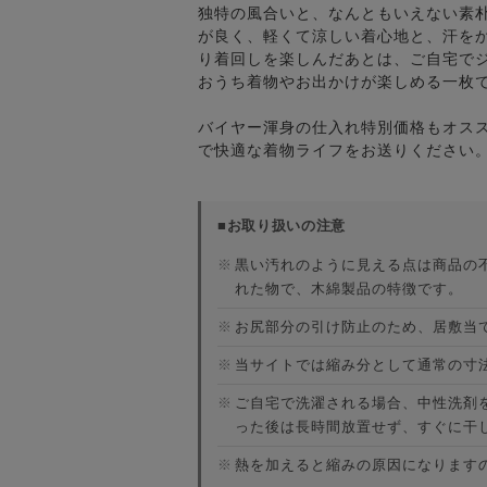
独特の風合いと、なんともいえない素
が良く、軽くて涼しい着心地と、汗を
り着回しを楽しんだあとは、ご自宅で
おうち着物やお出かけが楽しめる一枚
バイヤー渾身の仕入れ特別価格もオス
で快適な着物ライフをお送りください
■お取り扱いの注意
※
黒い汚れのように見える点は商品の
れた物で、木綿製品の特徴です。
※
お尻部分の引け防止のため、居敷当
※
当サイトでは縮み分として通常の寸
※
ご自宅で洗濯される場合、中性洗剤
った後は長時間放置せず、すぐに干
※
熱を加えると縮みの原因になります