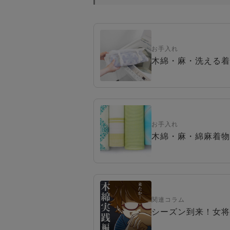
お手入れ
木綿・麻・洗える着
お手入れ
木綿・麻・綿麻着物
関連コラム
シーズン到来！女将