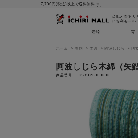
7,700円(税込)以上で送料無料
産地と着る人
いち利モール
着物
帯
ホーム
>
着物
>
木綿
>
阿波しじら
>
阿
阿波しじら木綿（矢
商品番号：
0278126000000