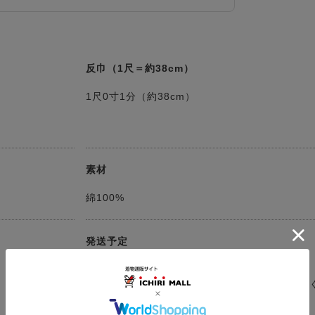
反巾（1尺＝約38cm）
1尺0寸1分（約38cm）
素材
綿100%
発送予定
決済確認日より３～５営業日以内に発送
（お仕立てをする場合は約50日※確認事項がな
ムーズに進行した際の目安）