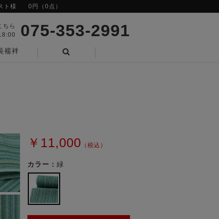
スト様
0円（0点）
075-353-2991
こちら
8:00
長襦袢
検索
￥11,000
（税込）
カラー：
緑