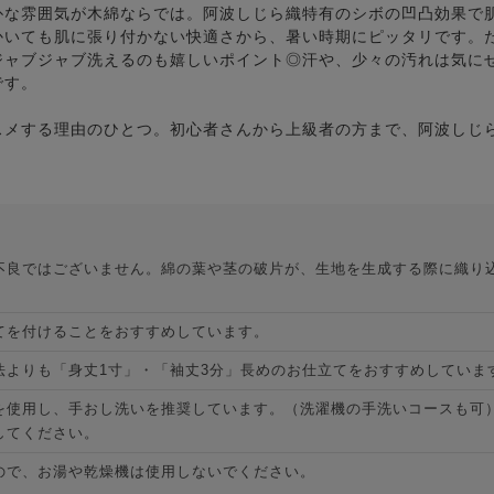
朴な雰囲気が木綿ならでは。阿波しじら織特有のシボの凹凸効果で
かいても肌に張り付かない快適さから、暑い時期にピッタリです。
ジャブジャブ洗えるのも嬉しいポイント◎汗や、少々の汚れは気に
です。
スメする理由のひとつ。初心者さんから上級者の方まで、阿波しじ
。
不良ではございません。綿の葉や茎の破片が、生地を生成する際に織り
てを付けることをおすすめしています。
法よりも「身丈1寸」・「袖丈3分」長めのお仕立てをおすすめしていま
を使用し、手おし洗いを推奨しています。（洗濯機の手洗いコースも可
してください。
ので、お湯や乾燥機は使用しないでください。