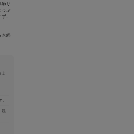
肌触り
たっぷ
せず、
ら木綿
込ま
す。
）洗