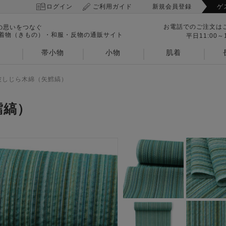
ログイン
ご利用ガイド
新規会員登録
ゲ
お電話でのご注文は
の思いをつなぐ
 着物（きもの）・和服・反物の通販サイト
平日11:00～1
帯小物
小物
肌着
波しじら木綿（矢鱈縞）
鱈縞）