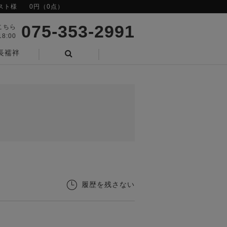
スト様
0円（0点）
075-353-2991
こちら
8:00
長襦袢
検索
履歴を残さない