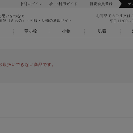
ログイン
ご利用ガイド
新規会員登録
ゲ
お電話でのご注文は
の思いをつなぐ
 着物（きもの）・和服・反物の通販サイト
平日11:00～1
帯小物
小物
肌着
お取扱いできない商品です。