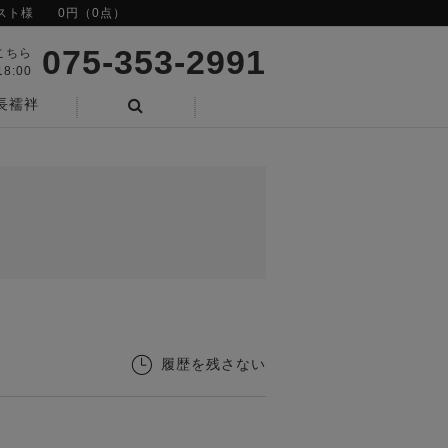
スト様
0円（0点）
075-353-2991
こちら
8:00
長襦袢
検索
履歴を残さない