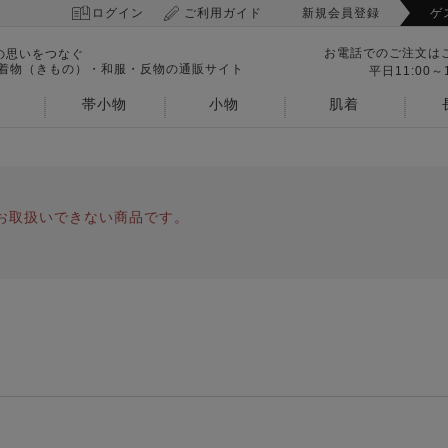
ログイン
ご利用ガイド
新規会員登録
ゲ
お電話でのご注文は
の思いをつなぐ
 着物（きもの）・和服・反物の通販サイト
平日11:00～1
帯小物
小物
肌着
お取扱いできない商品です。