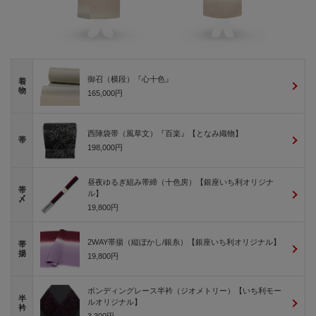
御召（横段）『心十色』
着
物
165,000円
西陣袋帯（風草文）『百楽』【となみ織物】
帯
198,000円
昼夜ゆるぎ組み帯締（十色房）【銀座いち利オリジナ
帯
ル】
〆
19,800円
2WAY帯揚（縦ぼかし/銀糸）【銀座いち利オリジナル】
帯
揚
19,800円
ボンディングレース半衿（ジオメトリー）【いち利モー
半
ルオリジナル】
衿