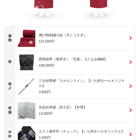
飛び柄刺繍小紋（月とうさぎ）
着
物
132,000円
西陣袋帯（風草文）『百楽』【となみ織物】
帯
198,000円
三分紐帯締『マカロンライン』【いち利モールオリジナ
帯
ル】
〆
3,850円
先染め帯揚（花七宝）【衿秀】
帯
揚
13,200円
カラミ織半衿（チェック）【いち利モールオリジナル】
半
衿
2,200円