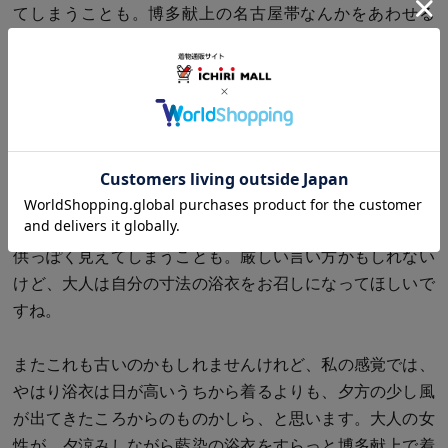
てしまうことも。博多献上の名古屋帯なんかをあわせる
と、大人はちょっとかっこいいかもしれません。
あとはきれいに衣紋が抜けるように、私は下前の内側の掛
け襟のところをちょっとといて、そこから衿芯を入れてし
まいます。そうすると、ヨレっとならずにシャキっと衣紋
が抜けますから、おすすめですよ。
浴衣って裄が短くてもいいんだけど、そうするととても子
供っぽく見えてしまうことも。厳しい言い方かもしれない
けど、大人は自分の寸法の浴衣をお召しになってほしいで
すね。
またこれも古いのかもしれませんけれど、私の感覚では、
やはり浴衣は日が高いうちから着るよりも、夕方の少し風
が出てきたころからのものかしら、と思います。大人の女
性が、夕涼みしながら藍染の浴衣をすらっと博多献上で着