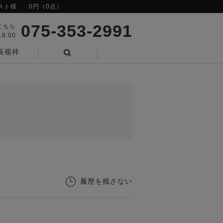
スト様
0円（0点）
075-353-2991
こちら
8:00
長襦袢
検索
履歴を残さない