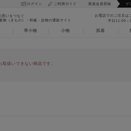
ログイン
ご利用ガイド
新規会員登録
ゲ
お電話でのご注文は
の思いをつなぐ
 着物（きもの）・和服・反物の通販サイト
平日11:00～1
帯小物
小物
肌着
お取扱いできない商品です。