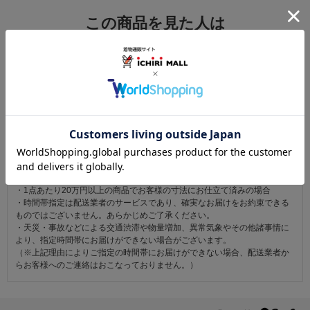
この商品を見た人は
こちらの商品も見ています
注意事項
お仕立て後、お客様の手元に届いてから30日以内であれば返品可能です。
返品にかかる送料は無料です。
ただし次に該当するものは返品をお受けできません。
・商品到着後31日以上経過した商品
・ご使用になられた商品
・お客様の元で、傷または破損が生じた商品
・1点あたり20万円以上の商品でお客様の寸法にお仕立て済みの場合
・時間帯指定は配送業者のサービスであり、確実なお届けをお約束できる
ものではございません。あらかじめご了承ください。
・天災・事故などによる交通渋滞や物量増加、異常気象やその他諸事情に
より、指定時間帯にお届けができない場合がございます。
（※上記理由によりご指定の時間帯にお届けができない場合、配送業者か
らお客様へのご連絡はおこなっておりません。）