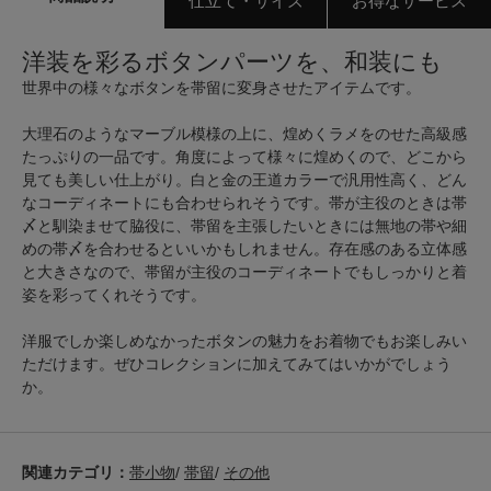
仕立て・サイズ
お得なサービス
洋装を彩るボタンパーツを、和装にも
世界中の様々なボタンを帯留に変身させたアイテムです。
大理石のようなマーブル模様の上に、煌めくラメをのせた高級感
たっぷりの一品です。角度によって様々に煌めくので、どこから
見ても美しい仕上がり。白と金の王道カラーで汎用性高く、どん
なコーディネートにも合わせられそうです。帯が主役のときは帯
〆と馴染ませて脇役に、帯留を主張したいときには無地の帯や細
めの帯〆を合わせるといいかもしれません。存在感のある立体感
と大きさなので、帯留が主役のコーディネートでもしっかりと着
姿を彩ってくれそうです。
洋服でしか楽しめなかったボタンの魅力をお着物でもお楽しみい
ただけます。ぜひコレクションに加えてみてはいかがでしょう
か。
関連カテゴリ：
帯小物
/
帯留
/
その他