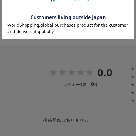
お茶席 / 観劇 / コンサート
カジュアルパーティー
ショッピング など
★
0.0
★
0
★
レビュー件数：
件
★
★
投稿画像はありません。