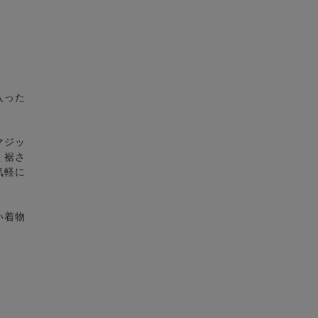
入った
マジッ
く裾さ
気軽に
い着物