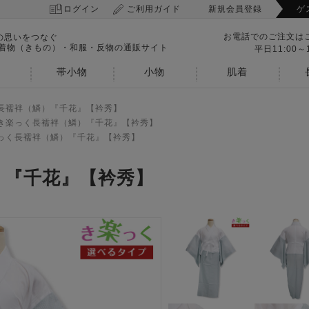
ログイン
ご利用ガイド
新規会員登録
ゲ
お電話でのご注文は
の思いをつなぐ
 着物（きもの）・和服・反物の通販サイト
平日11:00～1
帯小物
小物
肌着
長襦袢（鱗）『千花』【衿秀】
き楽っく長襦袢（鱗）『千花』【衿秀】
っく長襦袢（鱗）『千花』【衿秀】
）『千花』【衿秀】