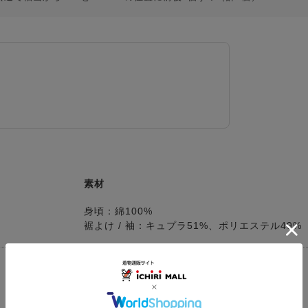
素材
身頃：綿100%
裾よけ / 袖：キュプラ51%、ポリエステル49%
着用シーン
同窓会 / お出かけ / 食事会