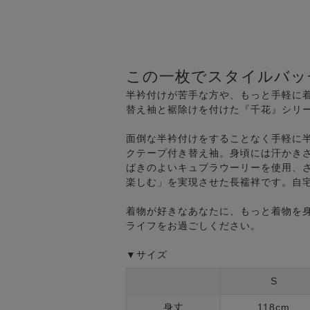
この一枚でスタイルバッ
半衿付けが苦手な方や、もっと手軽に
替え袖と裾除けを付けた『千花』シリ
面倒な半衿付けをすることなく手軽に
クテープ付き替え袖。身頃には汗かき
ばきのよいキュプラウーリーを使用、
楽しむ」を実現させた長襦袢です。自
着物が好きなあなたに、もっと着物を
ライフをお過ごしください。
▼サイズ
S
身丈
118cm