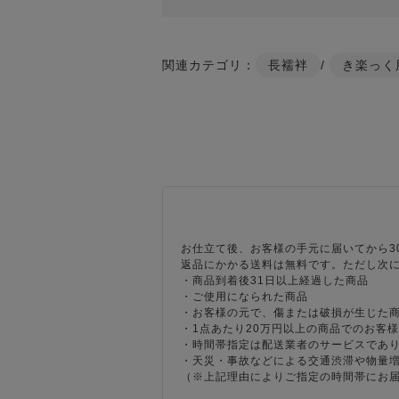
関連カテゴリ：
長襦袢
/
き楽っく
お仕立て後、お客様の手元に届いてから3
返品にかかる送料は無料です。ただし次
・商品到着後31日以上経過した商品
・ご使用になられた商品
・お客様の元で、傷または破損が生じた
・1点あたり20万円以上の商品でのお客
・時間帯指定は配送業者のサービスであ
・天災・事故などによる交通渋滞や物量
（※上記理由によりご指定の時間帯にお