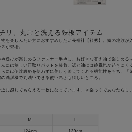
チリ、丸ごと洗える鉄板アイテム
着物を楽しみたい方におすすめしたい長襦袢【衿秀】。鱗の地紋が
ーズが登場。
半衿遊びが楽しめるファスナー半衿に、お好きな替え袖で楽しめる
さんには嬉しい汗取りパッドを装着、裾と袖には静電気が起きにく
さらには伊達締めを使わずに美しく整えてくれる機能性をもち、「
宅の洗濯機で丸洗いできる使い易さも嬉しいところ。
身近に感じてもらえる一枚になっています。き楽っくであなたらし
M
L
124cm
129cm