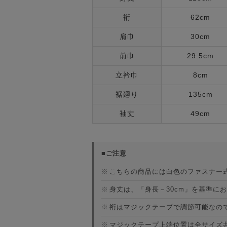
裄
62cm
肩巾
30cm
前巾
29.5cm
立衿巾
8cm
裾廻り
135cm
袖丈
49cm
■ご注意
※
こちらの商品には白色のファスナー
※
身丈は、「身長－30cm」を基準に
※
裄はマジックテープで調節可能なの
※
マジックテープ上端位置は全サイズ共通