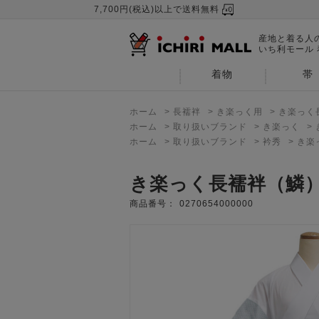
7,700円(税込)以上で送料無料
産地と着る人
いち利モール
着物
帯
ホーム
>
長襦袢
>
き楽っく用
>
き楽っく
ホーム
>
取り扱いブランド
>
き楽っく
>
ホーム
>
取り扱いブランド
>
衿秀
>
き楽
き楽っく長襦袢（鱗
商品番号：
0270654000000