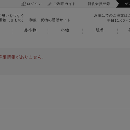
ログイン
ご利用ガイド
新規会員登録
ゲ
お電話でのご注文は
の思いをつなぐ
 着物（きもの）・和服・反物の通販サイト
平日11:00～1
帯小物
小物
肌着
詳細情報がありません。