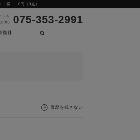
スト様
0円（0点）
075-353-2991
こちら
8:00
長襦袢
検索
履歴を残さない