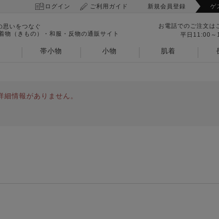
ログイン
ご利用ガイド
新規会員登録
ゲ
お電話でのご注文は
の思いをつなぐ
 着物（きもの）・和服・反物の通販サイト
平日11:00～1
帯小物
小物
肌着
詳細情報がありません。