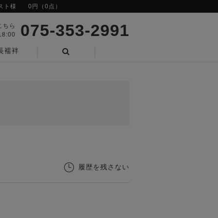
スト様
0円（0点）
075-353-2991
こちら
8:00
長襦袢
検索
履歴を残さない