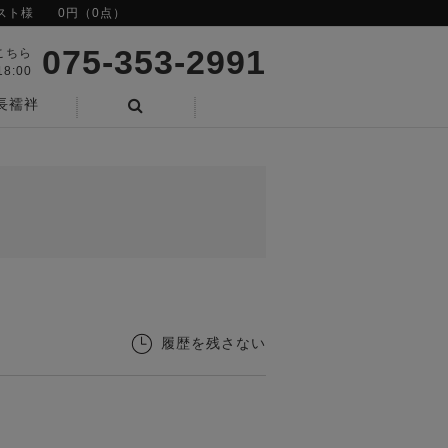
スト様
0円（0点）
075-353-2991
こちら
8:00
長襦袢
検索
履歴を残さない