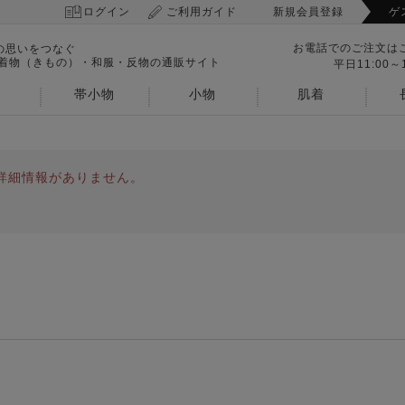
ログイン
ご利用ガイド
新規会員登録
ゲ
お電話でのご注文は
の思いをつなぐ
 着物（きもの）・和服・反物の通販サイト
平日11:00～1
帯小物
小物
肌着
詳細情報がありません。