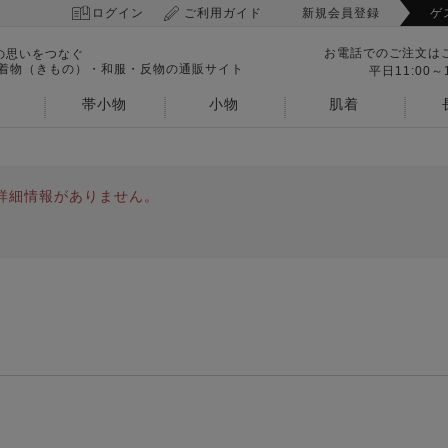
ログイン
ご利用ガイド
新規会員登録
ゲ
お電話でのご注文は
の思いをつなぐ
 着物（きもの）・和服・反物の通販サイト
平日11:00～1
帯小物
小物
肌着
詳細情報がありません。