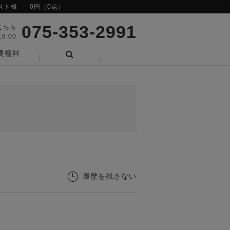
スト様
0円（0点）
075-353-2991
こちら
8:00
長襦袢
検索
履歴を残さない