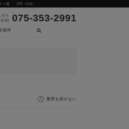
スト様
0円（0点）
075-353-2991
こちら
8:00
長襦袢
検索
履歴を残さない