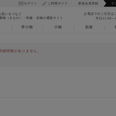
ログイン
ご利用ガイド
新規会員登録
ゲ
お電話でのご注文は
の思いをつなぐ
 着物（きもの）・和服・反物の通販サイト
平日11:00～1
帯小物
小物
肌着
詳細情報がありません。