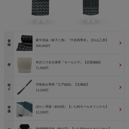
夏牛首紬（格子に角）『牛首四季衣』【白山工房】
着
物
308,000円
米沢八寸名古屋帯『モール八寸』【近賢織物】
帯
71,500円
洋角組み帯締『江戸組紐』【五嶋紐】
帯
〆
13,200円
ぼかし帯揚（斜め段）【いち利モールオリジナル】
帯
揚
13,200円
刺繍楊柳半衿（柿の花）【いち利モールオリジナル】