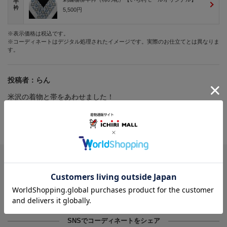
半
衿
5,500円
※表示価格は税込です。
※コーディネートはデジタル処理されたイメージです。実際のお仕立てとは異なりま
す。
投稿者：
らん
米沢の着物と帯をあわせました！
投稿日：
2026年05月05日
受付番号：
7678
このコーディネートを画像で保存
※Chrome、Safariなどのブラウザからご利用ください
SNSでコーディネートをシェア